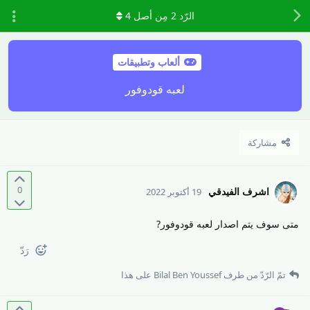
الرّد
2
مِن أصل
4
ألعاب وتطبيقات
لعبه قودوفور
مشاركة
0
اشرف الفيدقي
19 أكتوبر 2022
متى سوف يتم اصدار لعبه قودوفور?
رَدّ
تمّ الرّدّ من طرف
Bilal Ben Youssef
على هذا