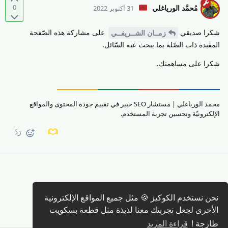
0
مُحمَّد الورياغلي
31 أكتوبر 2022
شكرا صديقي
على مشاركة هذه الصّفحة
زمــان الشــريفــي
المفيدة ذات الصّلة بما يبحث عنه السّائل.
شكرا على مساهمتك.
محمد الورياغلي | مستشار SEO خبير في تقييم جودة المحتوى والمواقع
الإلكترونيّة وتحسين تجربة المستخدم.
رَدّ
نحن نستخدم الكوكيز 🍪 مثل جميع المواقع الإلكترونية
كتابة رد 🖊️
الأخرى لجعل تجربتك معنا لذيذة مثل قطعة بسكويت
طازجة !
قراءة المزيد