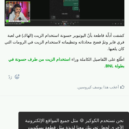
كشفت أدلّة قاطعة بأنّ اليوتيوبر حسونة استخدام الزيت (الهاك) في لعبة
فري فاير وتمّ فضح محادثاته وتنظيماته لاستخدام الزيت في الرومات التي
كان يلعبها.
اطّلع على التّفاصيل الكاملة وراء
استخدام الزيت من طرف حسونة في
بطولة BNL
.
رَدّ
أعجَب هذا
يوسف كيروسين
.
نحن نستخدم الكوكيز 🍪 مثل جميع المواقع الإلكترونية
كتابة رد 🖊️
الأخرى لجعل تجربتك معنا لذيذة مثل قطعة بسكويت