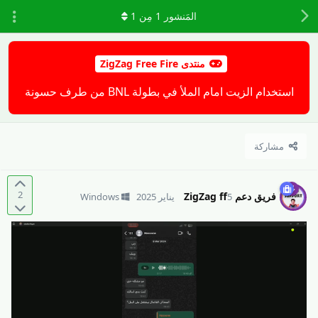
المَنشور
1
مِن
1
منتدى ZigZag Free Fire
استخدام الزيت امام الملأ في بطولة BNL من طرف حسونة
مشاركة
2
فريق دعم ZigZag ff
5 يناير 2025
Windows