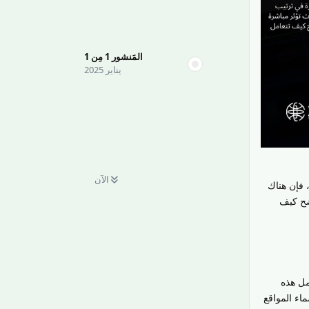
المَنشور
1
مِن
1
يناير 2025
الآن
 فإن هناك
ضح كيف
مل هذه
اء المواقع