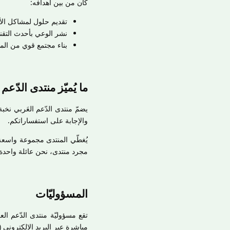
كان من بين أهدافه:
تقديم حلول لمشاكل الأج
نشر الوعي بأحدث التقن
بناء مجتمع قوي من المهت
ما يُميّز منتدى الدّعم 
يضمّ منتدى الدّعم العَربي نخ
والإجابة على استفساراتكم.
يُغطّي المنتدى مجموعة واسعة 
مجرد منتدى، نحن عائلة واحدة 
المسؤوليّات
تقع مسؤوليّة منتدى الدّعم ال
مباشرة عبر البريد الإلكتروني (