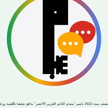
منتصف سنة 2022 باسم "منتدى الدّعم العَربي الأخضر" بدافع شغفنا بالتّقني