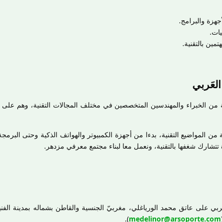
هزة والبرامج.
يات.
مين بالتقنية.
العَربي
بة من الخبراء والمهندسين المتخصصين في مختلف المجالات التقنية، وهم على ا
من المواضيع التقنية، بدءا من أجهزة الكمبيوتر والهواتف الذكية وحتى البرمج
تتشارك شغفها بالتقنية، ونعمل معا لبناء مجتمع معرفي مزدهر.
عربي على عاتق محمد الورياغلي، مغربيّ الجنسية والقاطن بشماله بمدينة الفني
).
medelinor@arsoporte.com