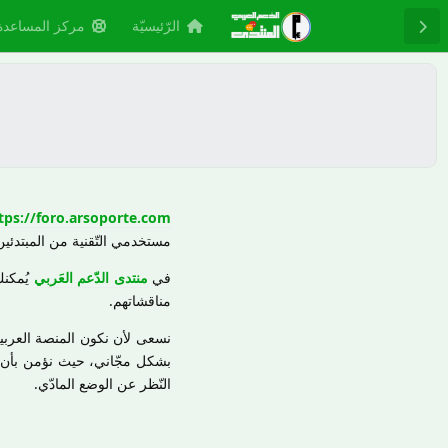
الرّئيسيّة
مركز المساعدة
tps://foro.arsoporte.com
مستخدمي التّقنية من المبتدئين
في
منتدى الدّعم العَربي
يُمكن
مناقشاتهم.
نسعى لأن نكون المنصة العربية
بشكل مجّاني، حيث نؤمن بأن ال
النّظر عن الوضع المادّي.