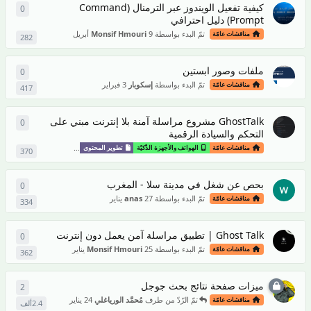
كيفية تفعيل الويندوز عبر الترمنال (Command
0
0
من ال
Prompt) دليل احترافي
تمّ البدء بواسطة
9 أبريل
Monsif Hmouri
مناقشات عامّة
282
ملفات وصور ابستين
0
0
من ال
تمّ البدء بواسطة
إسكوبار
3 فبراير
مناقشات عامّة
417
GhostTalk مشروع مراسلة آمنة بلا إنترنت مبني على
0
0
من ال
التحكم والسيادة الرقمية
تمّ ال
مناقشات عامّة
الهواتف والأجهزة الذّكيّة
تطوير المحتوى
ألعاب وتطبيقات
370
بحص عن شغل في مدينة سلا - المغرب
0
0
من ال
تمّ البدء بواسطة
27 يناير
anas
مناقشات عامّة
334
Ghost Talk | تطبيق مراسلة آمن يعمل دون إنترنت
0
0
من ال
تمّ البدء بواسطة
25 يناير
Monsif Hmouri
مناقشات عامّة
362
ميزات صفحة نتائج بحث جوجل
2
2
من ال
تمّ الرّدّ من طرف
مُحمَّد الورياغلي
24 يناير
مناقشات عامّة
2.4ألف