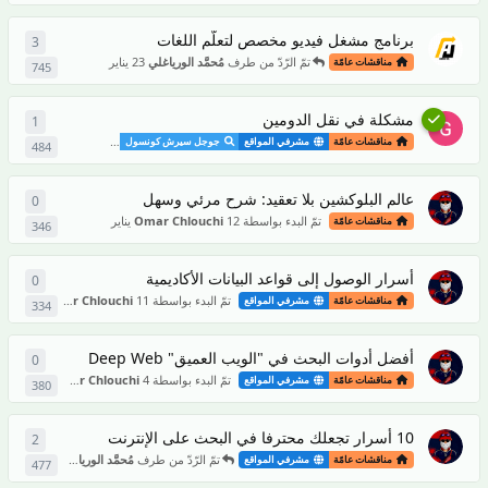
برنامج مشغل فيديو مخصص لتعلّم اللغات
3
3
من ال
تمّ الرّدّ من طرف
مُحمَّد الورياغلي
23 يناير
مناقشات عامّة
745
مشكلة في نقل الدومين
1
1
ردّ
تمّ 
مناقشات عامّة
مشرفي المواقع
جوجل سيرش كونسول
مع أفضل إجابة
484
عالم البلوكشين بلا تعقيد: شرح مرئي وسهل
0
0
من ال
تمّ البدء بواسطة
12 يناير
Omar Chlouchi
مناقشات عامّة
346
أسرار الوصول إلى قواعد البيانات الأكاديمية
0
0
من ال
تمّ البدء بواسطة
11 يناير
Omar Chlouchi
مناقشات عامّة
مشرفي المواقع
334
أفضل أدوات البحث في "الويب العميق" Deep Web
0
0
من ال
تمّ البدء بواسطة
4 يناير
Omar Chlouchi
مناقشات عامّة
مشرفي المواقع
380
10 أسرار تجعلك محترفا في البحث على الإنترنت
2
2
من ال
تمّ الرّدّ من طرف
مُحمَّد الورياغلي
4 يناير
مناقشات عامّة
مشرفي المواقع
477