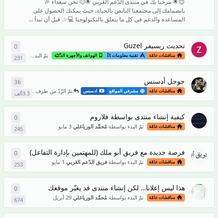
😊🌟 مرحبا بك في منتدى الدّعم العَربي 🌟😊 نحن سعداء 🎉
بانضمامك إلى مجتمعنا النابض بالحياة، حيث يمكنك الحصول على
المساعدة والدعم في كل ما يتعلق بالتكنولوجيا 💻✨. قبل أن تبدأ ...
تحديث ريسيفر Guzel
0
0
من ال
تمّ البدء بواسطة
16 يونيو
ir
مناقشات عامّة
تقنية معلومات It
الهواتف والأجهزة الذّكيّة
231
جوجل أدسنس
36
36
من 
تمّ الرّدّ من طرف
15 يونيو
HoFg
مناقشات عامّة
مشرفي المواقع
ادسنس
3.3ألف
كيفية إنشاء منتدى بواسطة فلاروم
0
0
من ال
تمّ البدء بواسطة
مُحمَّد الورياغلي
3 مايو
مناقشات عامّة
245
فرصة جديدة مع فريق أبو ملك (للمهتمين بإدارة التفاعل)
0
0
من ال
تمّ البدء بواسطة
فريق الدّعم العَربي
1 مايو
مناقشات عامّة
253
هذا ليس إعلانا… لكن إنشاء منتدى قد يغيّر موقعك
0
0
من ال
تمّ البدء بواسطة
مُحمَّد الورياغلي
29 أبريل
مناقشات عامّة
674