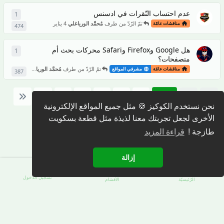
عدم احتساب النّقرات في ادسنس
1
1
ردّ
تمّ الرّدّ من طرف
مُحمَّد الورياغلي
4 يناير
مناقشات عامّة
474
هل Google وFirefox وSafari محركات بحث أم
1
1
ردّ
متصفحات؟
تمّ الرّدّ من طرف
مُحمَّد الورياغلي
2 يناير
مناقشات عامّة
مشرفي المواقع
387
6
5
4
3
2
1
نحن نستخدم الكوكيز 🍪 مثل جميع المواقع الإلكترونية
الأخرى لجعل تجربتك معنا لذيذة مثل قطعة بسكويت
طازجة !
قراءة المزيد
إزالة
تسجيل الدّخول
الرّئيسيّة
الأقسَام