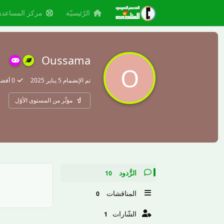
الرّئيسيّة
مركز المساعدة
Oussama
O
تم الإنضمام
5 يناير 2025
0
أفضل 
مؤثّر من المستوى الأوّل
الرُّدود
10
المناقشات
0
الشّارات
1