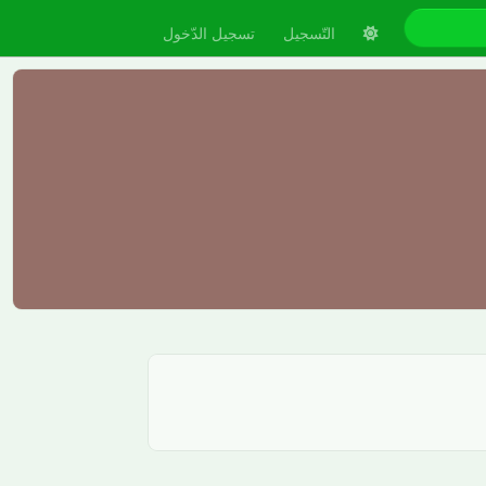
التّسجيل
تسجيل الدّخول