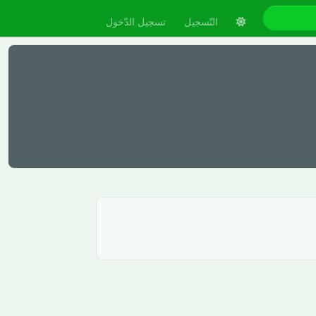
التّسجيل
تسجيل الدّخول