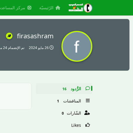
الرّئيسيّة
مركز المساعدة
firasashram
26 مايو 2024
تم الإنضمام
24 مايو 2024
الرُّدود
16
المناقشات
1
الشّارات
0
Likes