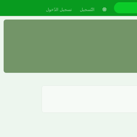
التّسجيل
تسجيل الدّخول