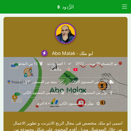
الرُّدود
ابو ملك - Abo Malak
تم الإنضمام
30 سبتمبر 2022
1
أفضل إجابة
13
من النقاط
مكافآت
كاتب من المستوى الأوّل
منقذ من المستوى الأوّل
مؤثّر من المستوى الأوّل
كاتب من المستوى الثّاني
مؤثّر من المستوى الثّاني
+
4
أخرى
اسمى ابو ملك متخصص فى مجال الربح الانترنت و تطوير الاعمال
من خلال السوشيال ميديا ، أقدم المحتوى على شكل مجموعة من