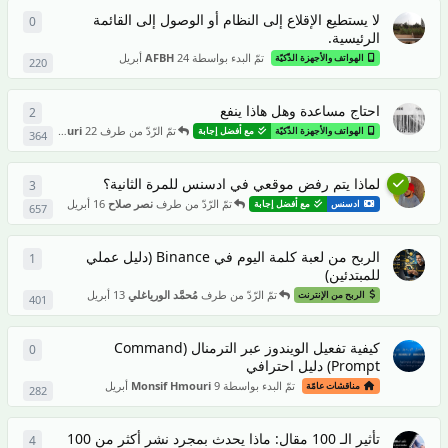
لا يستطيع الإقلاع إلى النظام أو الوصول إلى القائمة
0
0
من ال
الرئيسية.
تمّ البدء بواسطة
24 أبريل
AFBH
الهواتف والأجهزة الذّكيّة
220
احتاج مساعدة وهل هاذا ينفع
2
2
من ال
تمّ الرّدّ من طرف
22 أبريل
Monsif Hmouri
الهواتف والأجهزة الذّكيّة
مع أفضل إجابة
364
لماذا يتم رفض موقعي في ادسنس للمرة الثانية؟
3
3
من ال
تمّ الرّدّ من طرف
نصر صلاح
16 أبريل
ادسنس
مع أفضل إجابة
657
الربح من لعبة كلمة اليوم في Binance (دليل عملي
1
1
ردّ
للمبتدئين)
تمّ الرّدّ من طرف
مُحمَّد الورياغلي
13 أبريل
الربح من الإنترنت
401
كيفية تفعيل الويندوز عبر الترمنال (Command
0
0
من ال
Prompt) دليل احترافي
تمّ البدء بواسطة
9 أبريل
Monsif Hmouri
مناقشات عامّة
282
تأثير الـ 100 مقال: ماذا يحدث بمجرد نشر أكثر من 100
4
4
من ال