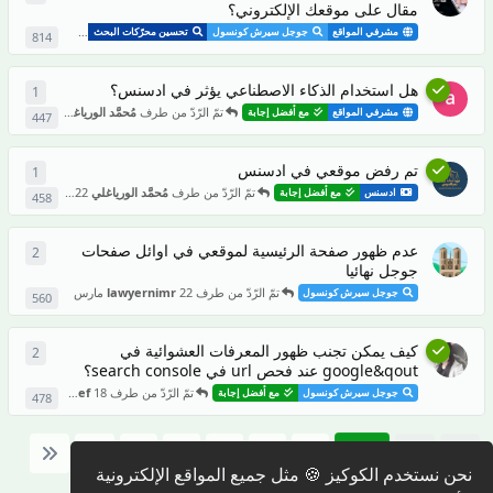
مقال على موقعك الإلكتروني؟
تمّ ا
مشرفي المواقع
جوجل سيرش كونسول
تحسين محرّكات البحث
بلوجر
814
هل استخدام الذكاء الاصطناعي يؤثر في ادسنس؟
1
1
ردّ
تمّ الرّدّ من طرف
مُحمَّد الورياغلي
1 أبريل
مشرفي المواقع
مع أفضل إجابة
447
تم رفض موقعي في ادسنس
1
1
ردّ
تمّ الرّدّ من طرف
مُحمَّد الورياغلي
22 مارس
ادسنس
مع أفضل إجابة
458
عدم ظهور صفحة الرئيسية لموقعي في اوائل صفحات
2
2
من ال
جوجل نهائيا
تمّ الرّدّ من طرف
22 مارس
lawyernimr
جوجل سيرش كونسول
560
كيف يمكن تجنب ظهور المعرفات العشوائية في
2
2
من ال
google&qout عند فحص url في search console؟
تمّ الرّدّ من طرف
18 مارس
Youssef
جوجل سيرش كونسول
مع أفضل إجابة
478
6
5
4
3
2
1
نحن نستخدم الكوكيز 🍪 مثل جميع المواقع الإلكترونية