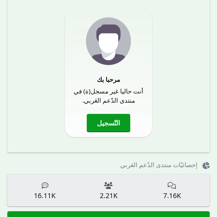
مرحبا بك
أنت حاليا غير مسجل(ة) في
منتدى الدّعم العَربي.
التّسجيل
إحصائيّات منتدى الدّعم العَربي
16.11K
2.21K
7.16K