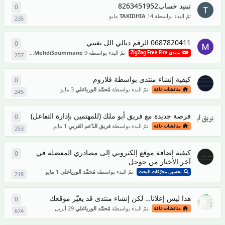
تبنيد خساب8263451952
0
0
من ال
تمّ البدء بواسطة
14 مايو
TAKIDHIA
235
0687820411 الرقم ديالي الل بغيتي
0
0
من ال
تمّ البدء بواسطة
9 مايو
MehdiSoummane
منتدى ZigZag Free Fire
257
كيفية إنشاء منتدى بواسطة فلاروم
0
0
من ال
تمّ البدء بواسطة
مُحمَّد الورياغلي
3 مايو
مناقشات عامّة
245
فرصة جديدة مع فريق أبو ملك (للمهتمين بإدارة التفاعل)
0
0
من ال
تمّ البدء بواسطة
فريق الدّعم العَربي
1 مايو
مناقشات عامّة
253
كيفية إضافة موقع إلكتروني إلى مصادري المفضلة في
0
0
من ال
آخر الأخبار من جوجل
تمّ البدء بواسطة
مُحمَّد الورياغلي
1 مايو
تحسين محرّكات البحث
218
هذا ليس إعلانا… لكن إنشاء منتدى قد يغيّر موقعك
0
0
من ال
تمّ البدء بواسطة
مُحمَّد الورياغلي
29 أبريل
مناقشات عامّة
674