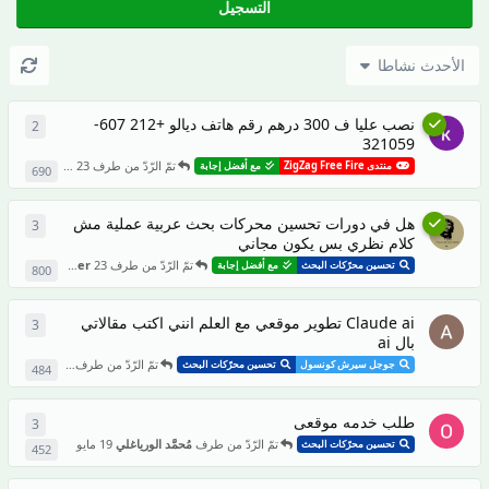
التسجيل
الأحدث نشاطا
نصب عليا ف 300 درهم رقم هاتف ديالو +212 607-
2
2
من ال
321059
تمّ الرّدّ من طرف
23 مايو
uvVoirjeJVkh
منتدى ZigZag Free Fire
مع أفضل إجابة
690
هل في دورات تحسين محركات بحث عربية عملية مش
3
3
من ال
كلام نظري بس يكون مجاني
تمّ الرّدّ من طرف
23 مايو
omarelshaer
تحسين محرّكات البحث
مع أفضل إجابة
800
Claude ai تطوير موقعي مع العلم انني اكتب مقالاتي
3
3
من ال
بال ai
تمّ الرّدّ من طرف
19 مايو
nmimouni
جوجل سيرش كونسول
تحسين محرّكات البحث
484
طلب خدمه موقعى
3
3
من ال
تمّ الرّدّ من طرف
مُحمَّد الورياغلي
19 مايو
تحسين محرّكات البحث
452