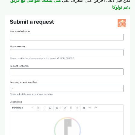
لكن قبل ذلك، احرص على التّعرّف على
متى يُمكنك التّواصل مع فريق
دعم تولوكا