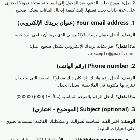
2. ملء نموذج طلب الدعم، بعد الدخول إلى الصفحة، ستجد نموذجًا يحتوي
على عدة خانات يجب تعبئتها. إليك كيفية إدخال البيانات بشكل صحيح:
1. Your email address (عنوان بريدك الإلكتروني)
الوصف
: أدخل عنوان بريدك الإلكتروني الذي تريد أن تتلقى الرد عليه.
ماذا تفعل؟
: قم بكتابة بريدك الإلكتروني بشكل صحيح، مثل:
.
example@gmail.com
2. Phone number (رقم الهاتف)
الوصف
: أدخل رقم هاتفك، إذا كان ذلك مطلوبًا. الصيغة التي يجب أن
تلتزم بها مكتوبة في الملاحظة أسفل الحقل.
ماذا تفعل؟
: أدخل الرقم بالصيغة المناسبة (مثلاً: +1 (000) 000000).
3. Subject (optional) (الموضوع - اختياري)
الوصف
: اختر الفئة المناسبة لسؤالك أو مشكلتك. القائمة المنسدلة تحتوي
على الخيارات التالية:
Withdrawing money (سحب الأموال)
: إذا كان سؤالك يتعلق