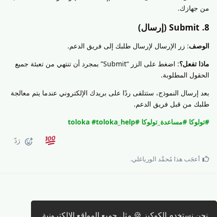
من جهازك.
8. Submit (إرسال)
الوصف
: زر الإرسال لإرسال طلبك إلى فريق الدعم.
ماذا تفعل؟
: اضغط على الزر “Submit” بمجرد أن تنتهي من تعبئة جميع
الحقول المطلوبة.
بعد إرسال النموذج، ستتلقى ردًا على بريدك الإلكتروني عندما يتم معالجة
طلبك من قبل فريق الدعم.
#تولوكا
#مساعدة_تولوكا
#toloka
#toloka_help
رَدّ
أعجَب هذا
مُحمَّد الورياغلي
.
نحن نستخدم الكوكيز 🍪 مثل جميع المواقع الإلكترونية
كتابة رد 🖊️