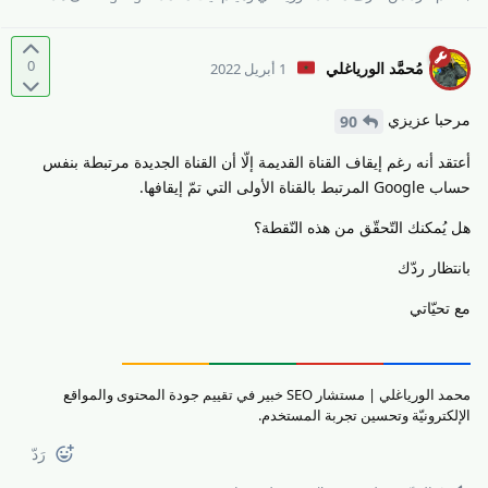
0
مُحمَّد الورياغلي
1 أبريل 2022
مرحبا عزيزي
90
أعتقد أنه رغم إيقاف القناة القديمة إلّا أن القناة الجديدة مرتبطة بنفس
حساب Google المرتبط بالقناة الأولى التي تمّ إيقافها.
هل يُمكنك التّحقّق من هذه النّقطة؟
بانتظار ردّك
مع تحيّاتي
محمد الورياغلي | مستشار SEO خبير في تقييم جودة المحتوى والمواقع
الإلكترونيّة وتحسين تجربة المستخدم.
رَدّ