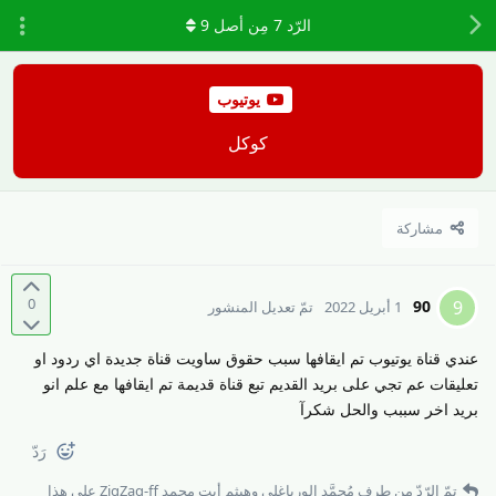
الرّد
7
مِن أصل
9
يوتيوب
كوكل
مشاركة
0
90
9
1 أبريل 2022
تمّ تعديل المنشور
عندي قناة يوتيوب تم ايقافها سبب حقوق ساويت قناة جديدة اي ردود او
تعليقات عم تجي على بريد القديم تبع قناة قديمة تم ايقافها مع علم انو
بريد اخر سببب والحل شكرآ
رَدّ
تمّ الرّدّ من طرف
مُحمَّد الورياغلي
و
هيثم أيت محمد ZigZag-ff
على هذا