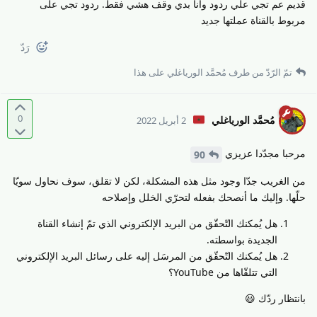
قديم عم تجي علي ردود وانا بدي وقف هشي فقط. ردود تجي على
مربوط بالقناة عملتها جديد
رَدّ
تمّ الرّدّ من طرف
مُحمَّد الورياغلي
على هذا
0
مُحمَّد الورياغلي
2 أبريل 2022
مرحبا مجدّدا عزيزي
90
من الغريب جدّا وجود مثل هذه المشكلة، لكن لا تقلق، سوف نحاول سويّا
حلّها. وإليك ما أنصحك بفعله لتحرّي الخلل وإصلاحه
هل يُمكنك التّحقّق من البريد الإلكتروني الذي تمّ إنشاء القناة
الجديدة بواسطته.
هل يُمكنك التّحقّق من المرسَل إليه على رسائل البريد الإلكتروني
التي تتلقّاها من YouTube؟
بانتظار ردّك 😃