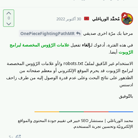
0
مُحمَّد الورياغلي
30 أكتوبر 2022
مرحبا بك مرّة اخرى صديقي
OnePieceFightingPathMR
في هذه الفترة، أدعوك لـ
إلغاء
تفعيل
علامات الرّؤوس المخصصة لبرامج
الرّوبوت
أيضا.
الاستخدام غير الدّقيق لملفّ robots.txt و/أو علامات الرّؤوس المخصصة
لبرامج الرّوبوت قد يحرم الموقع الإلكتروني أو معظم صفحاته من
الظذهور على نتائج البحث وعلى عدم قدرة الوصول إليه من طرف زاحف
ادسنس
بالتّوفيق
محمد الورياغلي | مستشار SEO خبير في تقييم جودة المحتوى والمواقع
الإلكترونيّة وتحسين تجربة المستخدم.
رَدّ