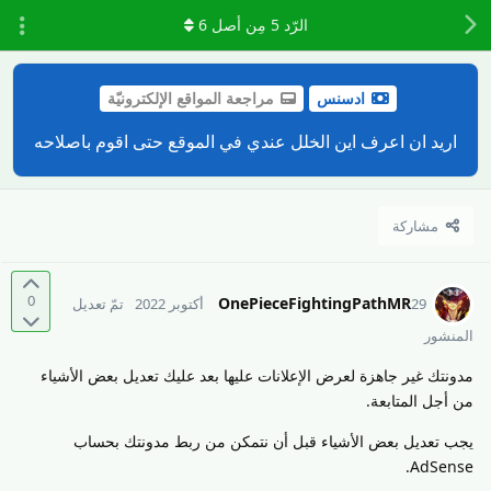
الرّد
5
مِن أصل
6
ادسنس
مراجعة المواقع الإلكترونيّة
اريد ان اعرف اين الخلل عندي في الموقع حتى اقوم باصلاحه
مشاركة
0
OnePieceFightingPathMR
29 أكتوبر 2022
تمّ تعديل
المنشور
مدونتك غير جاهزة لعرض الإعلانات عليها بعد عليك تعديل بعض الأشياء
من أجل المتابعة.
يجب تعديل بعض الأشياء قبل أن نتمكن من ربط مدونتك بحساب
AdSense.