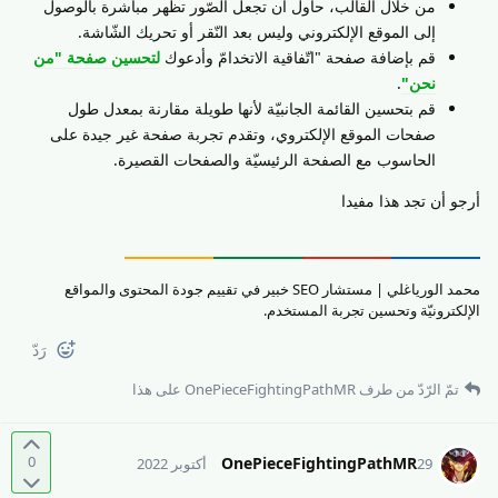
من خلال القالب، حاول أن تجعل الصّور تظهر مباشرة بالوصول
إلى الموقع الإلكتروني وليس بعد النّقر أو تحريك الشّاشة.
قم بإضافة صفحة "اتّفاقية الاتخدامّ وأدعوك
لتحسين صفحة "من
نحن"
.
قم بتحسين القائمة الجانبيّة لأنها طويلة مقارنة بمعدل طول
صفحات الموقع الإلكتروي، وتقدم تجربة صفحة غير جيدة على
الحاسوب مع الصفحة الرئيسيّة والصفحات القصيرة.
أرجو أن تجد هذا مفيدا
محمد الورياغلي | مستشار SEO خبير في تقييم جودة المحتوى والمواقع
الإلكترونيّة وتحسين تجربة المستخدم.
رَدّ
تمّ الرّدّ من طرف
OnePieceFightingPathMR
على هذا
0
OnePieceFightingPathMR
29 أكتوبر 2022