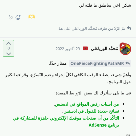
شكرا اخي ساطبق ما قلته لي
رَدّ
تمّ الرّدّ من طرف
مُحمَّد الورياغلي
على هذا
0
مُحمَّد الورياغلي
29 أكتوبر 2022
ممتاز جدّا.
OnePieceFightingPathMR
وأهمّ شيء، إعطاء الوقت الكافي لكلّ إجراء وعدم التّسرّع، وقراءة الكثير
حول البرنامج.
في ما يلي سأترك لك بعض الرّوابط المفيدة:
من أسباب رفض المواقع في ادسنس
.
نصائح جديدة للقبول في ادسنس
.
التأكّد من أن صفحات موقعك الإلكتروني جاهزة للمشاركة في
برنامج AdSense
.