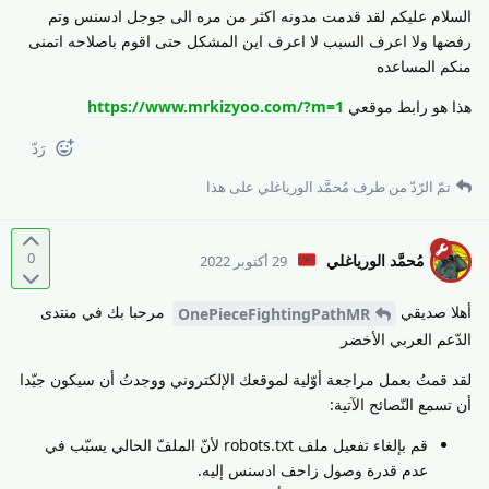
السلام عليكم لقد قدمت مدونه اكثر من مره الى جوجل ادسنس وتم
رفضها ولا اعرف السبب لا اعرف اين المشكل حتى اقوم باصلاحه اتمنى
منكم المساعده
هذا هو رابط موقعي
https://www.mrkizyoo.com/?m=1
رَدّ
تمّ الرّدّ من طرف
مُحمَّد الورياغلي
على هذا
0
مُحمَّد الورياغلي
29 أكتوبر 2022
أهلا صديقي
مرحبا بك في منتدى
OnePieceFightingPathMR
الدّعم العربي الأخضر
لقد قمتُ بعمل مراجعة أوّلية لموقعك الإلكتروني ووجدتُ أن سيكون جيّدا
أن تسمع النّصائح الآتية:
قم بإلغاء تفعيل ملف robots.txt لأنّ الملفّ الحالي يسبّب في
عدم قدرة وصول زاحف ادسنس إليه.