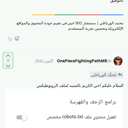
بالتّوفيق
محمد الورياغلي | مستشار SEO خبير في تقييم جودة المحتوى والمواقع
الإلكترونيّة وتحسين تجربة المستخدم.
رَدّ
0
OnePieceFightingPathMR
30 أكتوبر 2022
مُحمَّد الورياغلي
السلام عليكم اخي الكريم بالنسبه لملف الروبوطيكس