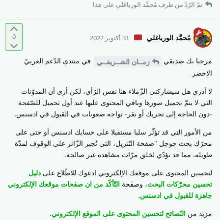
تمّ الرّدّ من طرف
مُحمَّد الورياغلي
على هذا
0
مُحمَّد الورياغلي
31 أكتوبر 2022
مرحبا بك صديقي
في منتدى الدّعم العربيّ
زمــان الشــريفــي
الاخضر
لا أدري هل سيشاركني الزّملاء هنا نفس الرّأي، لكن أرى أن المدوّنات
التي لا يتمّ تحميل صورها وباقي المحتوى عليها عند أول تحميل للصّفحة
-دون الحاجة إلى تحريك أو نقر- تواجه صعوبات في القبول في ادسنس.
من الأمور التي قد تؤثّر سلبا مستقبلا على حسابك ادسنس أو حتى على
محرّك بحث جوجل "صفحة التّنزيل، التي تُجبر الزّائر على الوقوف لمدّة
طويلة. مما قد تؤدّي لخلق مرّات مشاهدة غير صالحة.
لتحسين المحتوى على موقعك الإلكتروني ادعوك للاطّلاع على
دليل
تحسين محرّكات البحث
، وصفحة
التّأكّد من ان صفحات موقعك الإلكتروني
جاهزة للقبول في ادسنس.
مزيد من
النّصائح لتحسين المحتوى على الموقع الإلكتروني
.