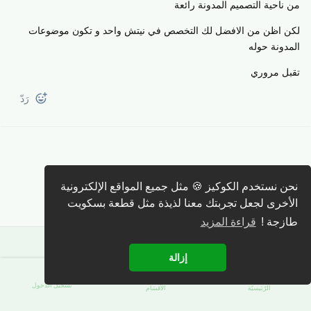
من ناحية التصميم المدونة رائعة
لكن اظن من الافضل لك التخصص في نيتش واحد و تكون موضوعات
المدونة حوله
تقبل مروري
رَدّ
نحن نستخدم الكوكيز 🍪 مثل جميع المواقع الإلكترونية
كتابة رد 🖊️
الأخرى لجعل تجربتك معنا لذيذة مثل قطعة بسكويت
طازجة !
قراءة المزيد
إزالة
تسجيل الدّخول
الرّئيسيّة
الأقسَام