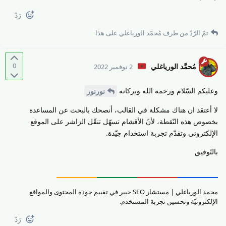
رَدّ
تمّ الرّدّ من طرف
مُحمَّد الورياغلي
على هذا
0
مُحمَّد الورياغلي
2 نوفمبر 2022
وعليكم السّلام ورحمة الله وبركاته
نورنور
لا أعتقد ان هناك مشكلة في القالب، أنصحك بالبحث عن المساعدة
بخصوص هذه النّقطة، لأنّ الأقشام تسهّل تنقّل الزاشر على الموقع
الإلكتروني وتقدّم تجربة استخدام جيّدة.
بالتّوفيق
محمد الورياغلي | مستشار SEO خبير في تقييم جودة المحتوى والمواقع
الإلكترونيّة وتحسين تجربة المستخدم.
رَدّ