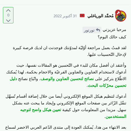
0
مُحمَّد الورياغلي
31 أكتوبر 2022
مرحبا عزيزتي
نورنور
كيف حالك اليوم؟
لقد قمتُ بعمل مراجعة أوّليّة لمدوّنتك فوجدتث ان لديك فرصة كبيرة
لإدخال التّحسينات عليها.
وأعتقد ان أفضل مكان للبدء في التّحسين هو المقالات نفسها، حيث
أدعوك لاستخدام العناوين والعناوين الفرعيّة والاحجام بحكمة، لهذا يُمكنك
الاطّلاع بتركيز على
نصائح لتحسين العناوين والوصف
. واتّباع نصائح
دليل
تحسين محرّكات البحث
.
أدعوك لتنظيم هيكل الموقع الإلكتروني أيضا من خلال إضافة أقسام تُسهِّل
تنقّل الزّائر بين صفحات الموقع الإلكتروني وإيجاد ما يبحث عنه بشكل
سهل. مزيدا من المعلومات حول كيفية
تعيين هيكل واضح لتوجيه
المستخدمين
.
بعد الانتهاء من هذا، يُمكنك العودة إلى منتدى الدّعم العربي الاخضر لسماع