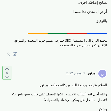
نصائح إضافيّة اخرى.
أرجو ان تجدي هذا مفيدا
بالتّوفيق
محمد الورياغلي | مستشار SEO خبير في تقييم جودة المحتوى والمواقع
الإلكترونيّة وتحسين تجربة المستخدم.
رَدّ
0
نورنور
ن
1 نوفمبر 2022
السلام عليكم ورحمة الله وبركاته.معاكم نور نور.
والله أخي لقد أنشأت الاقسام، لكنها لاتعمل على قالب سيو بلس v5
لاتعمل، ماالحل هل يمكن الإكتفاء بالتسميات؟
وشكرا.