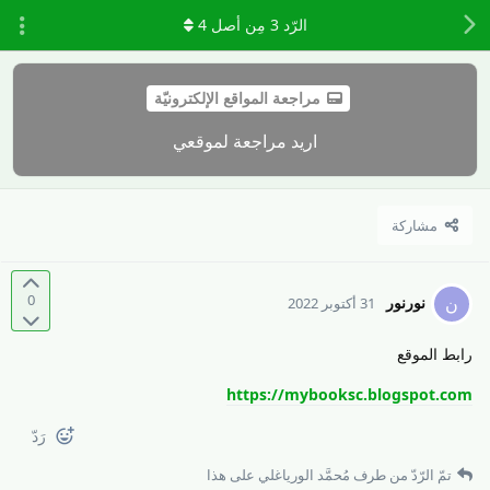
الرّد
3
مِن أصل
4
مراجعة المواقع الإلكترونيّة
اريد مراجعة لموقعي
مشاركة
0
نورنور
ن
31 أكتوبر 2022
رابط الموقع
https://mybooksc.blogspot.com
رَدّ
تمّ الرّدّ من طرف
مُحمَّد الورياغلي
على هذا