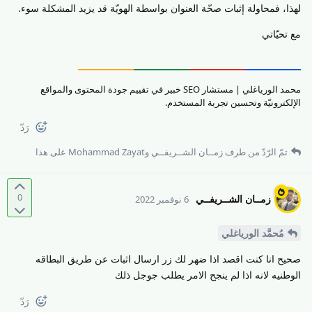
لهذا، فمحاولة إثبات صحّة العنوان بواسطة الهويّة قد يزيد المشكلة سوء.
مع تحيّاتي
محمد الورياغلي | مستشار SEO خبير في تقييم جودة المحتوى والمواقع
الإلكترونيّة وتحسين تجربة المستخدم.
رَدّ
تمّ الرّدّ من طرف
زمــان الشــريفــي
و
Mohammad Zayat
على هذا
0
زمــان الشــريفــي
6 نوفمبر 2022
مُحمَّد الورياغلي
صحيح انا كنت اقصد اذا ضهر لك زر ارسال اثبات عن طريق البطاقه
الوطنيه لانه اذا لم ينجح الامر يطلب جوجل ذلك
رَدّ