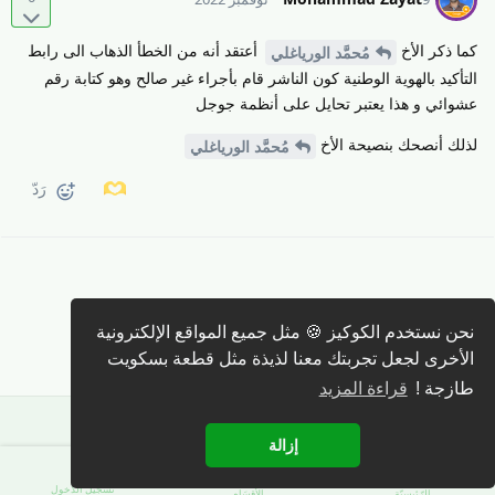
كما ذكر الأخ
أعتقد أنه من الخطأ الذهاب الى رابط
مُحمَّد الورياغلي
التأكيد بالهوية الوطنية كون الناشر قام بأجراء غير صالح وهو كتابة رقم
عشوائي و هذا يعتبر تحايل على أنظمة جوجل
لذلك أنصحك بنصيحة الأخ
مُحمَّد الورياغلي
رَدّ
كتابة رد 🖊️
نحن نستخدم الكوكيز 🍪 مثل جميع المواقع الإلكترونية
الأخرى لجعل تجربتك معنا لذيذة مثل قطعة بسكويت
طازجة !
قراءة المزيد
إزالة
تسجيل الدّخول
الرّئيسيّة
الأقسَام