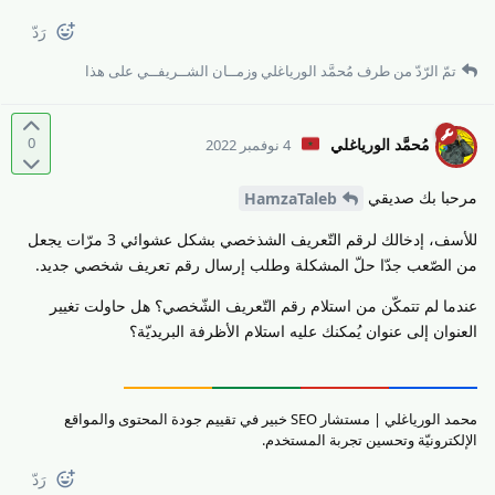
رَدّ
تمّ الرّدّ من طرف
مُحمَّد الورياغلي
و
زمــان الشــريفــي
على هذا
0
مُحمَّد الورياغلي
4 نوفمبر 2022
مرحبا بك صديقي
HamzaTaleb
للأسف، إدخالك لرقم التّعريف الشذخصي بشكل عشوائي 3 مرّات يجعل
من الصّعب جدّا حلّ المشكلة وطلب إرسال رقم تعريف شخصي جديد.
عندما لم تتمكّن من استلام رقم التّعريف الشّخصي؟ هل حاولت تغيير
العنوان إلى عنوان يُمكنك عليه استلام الأظرفة البريديّة؟
محمد الورياغلي | مستشار SEO خبير في تقييم جودة المحتوى والمواقع
الإلكترونيّة وتحسين تجربة المستخدم.
رَدّ