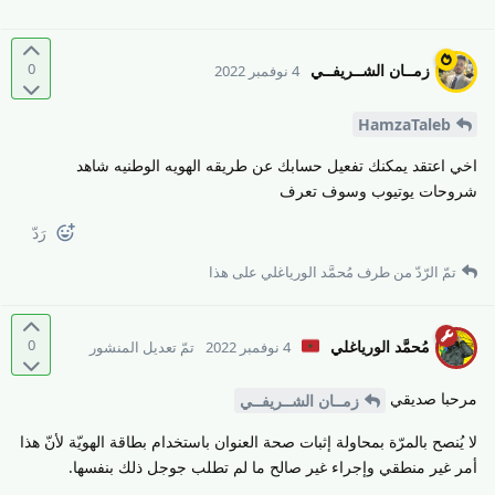
0
زمــان الشــريفــي
4 نوفمبر 2022
HamzaTaleb
اخي اعتقد يمكنك تفعيل حسابك عن طريقه الهويه الوطنيه شاهد
شروحات يوتيوب وسوف تعرف
رَدّ
تمّ الرّدّ من طرف
مُحمَّد الورياغلي
على هذا
0
مُحمَّد الورياغلي
4 نوفمبر 2022
تمّ تعديل المنشور
مرحبا صديقي
زمــان الشــريفــي
لا يُنصح بالمرّة بمحاولة إثبات صحة العنوان باستخدام بطاقة الهويّة لأنّ هذا
أمر غير منطقي وإجراء غير صالح ما لم تطلب جوجل ذلك بنفسها.