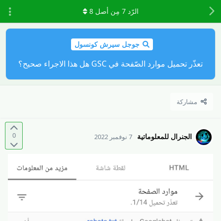
الرّد
7
مِن أصل
8
جوجل سيرش كونسول
تعذّر تحميل موارد الصّفحة في GSC هل هذا الاجراء صحيح؟
مشاركة
0
الجنرال للمعلوماتية
7 نوفمبر 2022