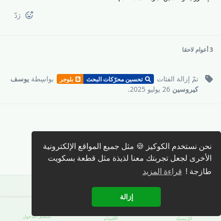
رَدّ
3 أعوام
لاحقا
تمّ إزالة
الفئات
بواسِطة
يوسف
تحسين محرّكات البحث
بلوجر
كيروسين
26 يوليو 2025
.
كتابة رد 🖊️
نحن نستخدم الكوكيز 🍪 مثل جميع المواقع الإلكترونية
الأخرى لجعل تجربتك معنا لذيذة مثل قطعة بسكويت
طازجة !
قراءة المزيد
إزالة
تسجيل الدّخول
الرّئيسيّة
الأقسَام