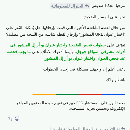
مرحبا مجدّدا صديقي
الجنرال للمعلوماتية
نحن على المسار الصّحيح.
من خلال لقطة الشّاشة الأخيرة التي قمتَ بإرفاقها، هل يُمكنك النّقر على
“اختبار عنوان URL المنشور” وإرفاق لقطة شاشة من النّتيجة من فضلك؟
تعرّف على
خطوات فحص الصّفحة واختبار عنوان يو أر إل المنشور في
أدوات مشرفي المواقع جوجل
. وأيضا أدعوك للاطّلاع على
ما يجب فحصه
عند فحص العنوان واختبار عنوان يو أر إل المنشور
.
دعني أعلم إن واجهتك مشكلة في إحدى الخطوات
بانتظار ردّك
محمد الورياغلي | مستشار SEO خبير في تقييم جودة المحتوى والمواقع
الإلكترونيّة وتحسين تجربة المستخدم.
رَدّ
تمّ الرّدّ من طرف
الجنرال للمعلوماتية
على هذا