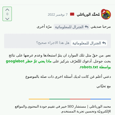
0
مُحمَّد الورياغلي
7 نوفمبر 2022
مرحبا صديقي
مرّة أخرى
الجنرال للمعلوماتية
هل هذا الاجراء صحيح؟
الجنرال للمعلوماتية
نعم. من حقّ مثل تلك الموارد ان يتمّ استبعادها وعدم عرضها على نتائج
بحث جوجل. أدعوك للتّعرّف بتركيز على
ماذا يعني تمّ حظر googlebot
بواسطة robots.txt
.
دعني أعلم غن كانت لديك أسئلة اخرى ذات صلة بالموضوع
مع تحيّاتي
محمد الورياغلي | مستشار SEO خبير في تقييم جودة المحتوى والمواقع
الإلكترونيّة وتحسين تجربة المستخدم.