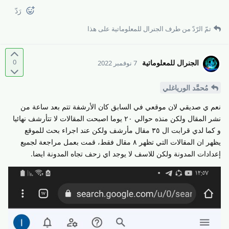
رَدّ
تمّ الرّدّ من طرف
الجنرال للمعلوماتية
على هذا
0
الجنرال للمعلوماتية
7 نوفمبر 2022
مُحمَّد الورياغلي
نعم ي صديقي لان موقعي في السابق كان الأرشفة تتم بعد ساعة من
نشر المقال ولكن منذه حوالي ٢٠ يوما اصبحت المقالات لا تتأرشف نهائيا
و كما لدي قرابت ال ٣٥ مقال مأرشف ولكن عند اجراء بحث للموقع
يظهر ان المقالات التي تظهر ٨ مقال فقط، قمت بعمل مراجعة لجميع
إعدادات المدونة ولكن للاسف لا يوجد اي زحف تجاه المدونة ايضا.