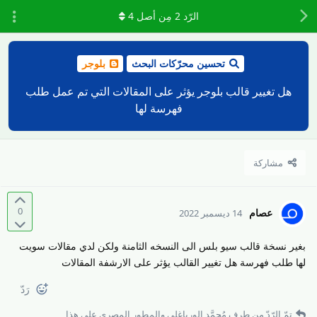
الرّد
2
مِن أصل
4
تحسين محرّكات البحث
بلوجر
هل تغيير قالب بلوجر يؤثر على المقالات التي تم عمل طلب
فهرسة لها
مشاركة
0
عصام
14 ديسمبر 2022
بغير نسخة قالب سيو بلس الى النسخه الثامنة ولكن لدي مقالات سويت
لها طلب فهرسة هل تغيير القالب يؤثر على الارشفة المقالات
رَدّ
تمّ الرّدّ من طرف
مُحمَّد الورياغلي
و
المطور المصري
على هذا