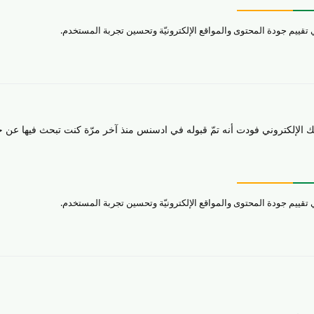
الإلكتروني فودت أنه تمّ قبوله في ادسنس منذ آخر مرّة كنت تبحث فيها عن ح