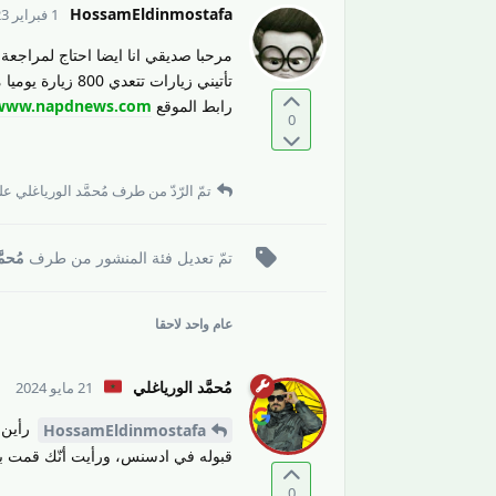
HossamEldinmostafa
1 فبراير 2023
مرحبا صديقي انا ايضا احتاج لمراجعة
تأتيني زيارات تتعدي 800 زيارة يوميا من جوجل.
رابط الموقع
/www.napdnews.com
0
تمّ الرّدّ من طرف
مُحمَّد الورياغلي
على
تمّ تعديل فئة المنشور من طرف
مُحمّ
عام واحد
لاحقا
مُحمَّد الورياغلي
21 مايو 2024
رأين ه
HossamEldinmostafa
قبوله في ادسنس، ورأيت أنّك قمت بعمل
0