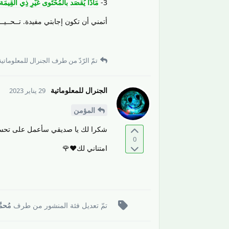
3-
مَاذَا يُقصَد بالمُحْتَوى غَيْرِ ذِي القِيمَة؟ | e
أتمني أن تكون إجابتي مفيدة. تــحــيــا
تمّ الرّدّ من طرف
الجنرال للمعلوماتية
الجنرال للمعلوماتية
29 يناير 2023
المؤمن
شكرا لك يا صديقي سأعمل على تحسين 
0
امتناني لك♥️🌹
تمّ تعديل فئة المنشور من طرف
مُحمّ