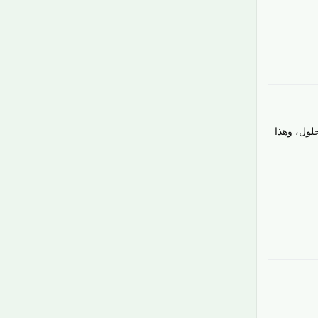
رَدّ
لول، وهذا
رَدّ