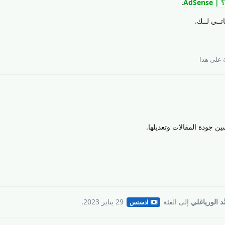
AdSens
.
تــي لــك.
على هذا
جودة المقالات وتعديلها.
2
َد الورياغلي
إلى
الفئة
29 يناير 2023
.
ادسنس