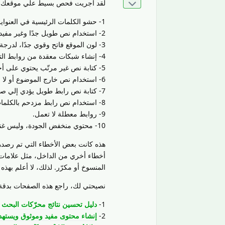
لقد أجريت فحص بسيط علي موقعك الإ
1- حشو الكلمات الرئيسية في العنواين.
2- استخدام نص طويل جدًا وغير مفيد للمستخدمين في عناصر.
3- لون الموقع فاتح وقوي جدًا، لدرجة أثناء مراجعة موقعك تأثرت عيني بذلك.
4- إنشاء شبكات معقدة من روابط التنقل، على سبيل المثال، لربط كل صفحة على موقعك بكل صفحة أخرى.
5- كتابة نص غير مرتّب يحتوي على أخطاء هجائية ونحوية كثيرة.
6- استخدام نص خارج الموضوع أو لا علاقة له بمحتوى الصفحة التي يؤدي إليها الرابط..
7- كتابة نص رابط طويل يؤدي إلي صفحة اخري، مثل جملة طويلة أو فقرة قصيرة من النص.
8- استخدام نص رابط مزدحم بالكلمات الرئيسية أو طويل جدًا.
9- روابط معطلة لا تعمل.
10- محتوي منخفض الجودة، وليس غني بالمعلومات ومختصر ومفيد.
هذه كانت بعض الأخطاء التي تم رصدها
أخطاء أخري من الداخل، مثل علامات 
المنسوخ أو مكرّر. لذلك، لا أعلم به
نصيحتي لك، راجع هذه الصفحات بدقة 
1-
دليل تحسين نتائج محرّكات البحث ل
2-
إنشاء محتوى مفيد وموثوق ويست