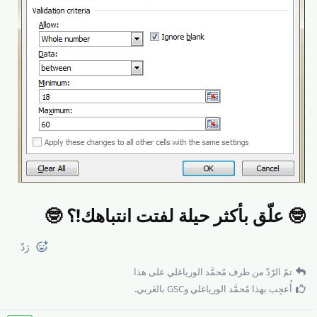
🤓 علّق بأكثر حيلة لفتت انتباهك!؟ 🤓
رَدّ
تمّ الرّدّ من طرف
مُحمَّد الورياغلي
على هذا
أُعجِب بهذا
مُحمَّد الورياغلي
و
GSC بالعَربي
.