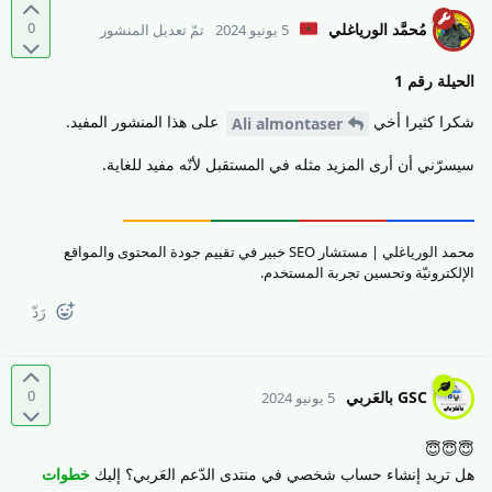
0
مُحمَّد الورياغلي
5 يونيو 2024
تمّ تعديل المنشور
الحيلة رقم 1
شكرا كثيرا أخي
على هذا المنشور المفيد.
Ali almontaser
سيسرّني أن أرى المزيد مثله في المستقبل لأنّه مفيد للغاية.
محمد الورياغلي | مستشار SEO خبير في تقييم جودة المحتوى والمواقع
الإلكترونيّة وتحسين تجربة المستخدم.
رَدّ
0
GSC بالعَربي
5 يونيو 2024
😇😇😇
هل تريد إنشاء حساب شخصي في منتدى الدّعم العَربي؟ إليك
خطوات