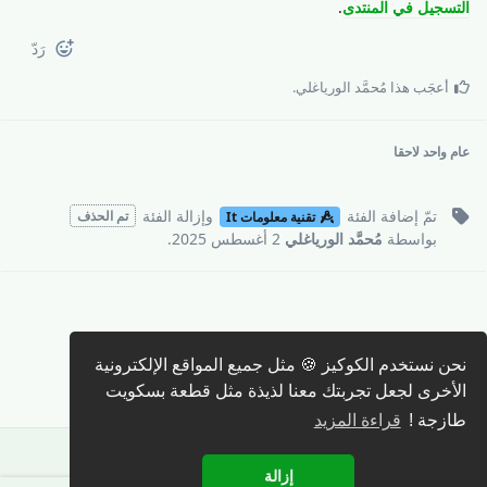
التسجيل في المنتدى
.
رَدّ
أعجَب هذا
مُحمَّد الورياغلي
.
عام واحد
لاحقا
تمّ إضافة
الفئة
وإزالة
الفئة
تم الحذف
تقنية معلومات It
بواسطة
مُحمَّد الورياغلي
2 أغسطس 2025
.
نحن نستخدم الكوكيز 🍪 مثل جميع المواقع الإلكترونية
كتابة رد 🖊️
الأخرى لجعل تجربتك معنا لذيذة مثل قطعة بسكويت
طازجة !
قراءة المزيد
إزالة