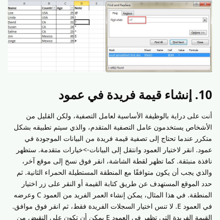
10. إنشاء قيمة فريدة في عمود
أنت على دراية بالوظيفة الأساسية لعامل التصفية، ولكن القليل من
الأشخاص يستخدمون عامل التصفية المتقدم، والذي سيتم تطبيقه بشكل
متكرر عندما تحتاج إلى تصفية قيمة فريدة من البيانات الموجودة في
عمود. انقر لاختيار العمود وانتقل إلى البيانات->خيارات متقدمة. ستظهر
نافذة منبثقة. كما تظهر لقطة الشاشة، انقر فوق نسخ إلى موقع آخر،
والذي يجب أن يكون متوافقًا مع المنطقة المستطيلة الحمراء الثانية. ثم
حدد الموقع المستهدف عن طريق كتابة القيمة أو النقر على زر اختيار
المنطقة. في هذا المثال، يمكن إنشاء العمر الفريد من العمود C وعرضه
في العمود E. لا تنس اختيار السجلات الفريدة فقط، ثم انقر فوق موافق.
القيمة الفريدة التي تظهر في العمود E يمكن أن تكون على النقيض من