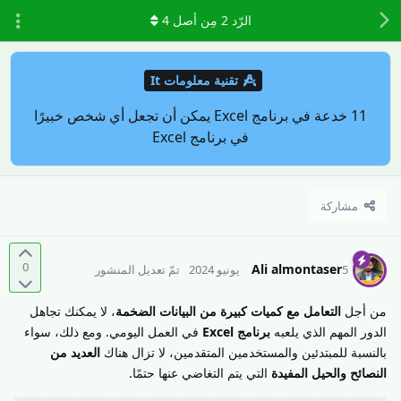
الرّد
2
مِن أصل
4
تقنية معلومات It
11 خدعة في برنامج Excel يمكن أن تجعل أي شخص خبيرًا
في برنامج Excel
مشاركة
0
Ali almontaser
5 يونيو 2024
تمّ تعديل المنشور
من أجل
التعامل مع كميات كبيرة من البيانات الضخمة
، لا يمكنك تجاهل
الدور المهم الذي يلعبه
برنامج Excel
في العمل اليومي. ومع ذلك، سواء
بالنسبة للمبتدئين والمستخدمين المتقدمين، لا تزال هناك
العديد من
النصائح والحيل المفيدة
التي يتم التغاضي عنها حتمًا.