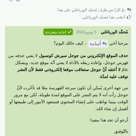
تمّ الرّدّ من طرف
مُحمَّد الورياغلي
على هذا
أعجَب هذا
مُحمَّد الورياغلي
.
مُحمَّد الورياغلي
5 يونيو 2024
إجابة مقترَحة
مرحبا أخي
، كيف حالك اليوم؟
أسامة
حذف الموقع الإلكتروني من جوجل سيرش كونسول
لا يعني حذفه من
فهرس جوجل، وإعادة ربطه بالأداة لا يعني أنّه موقع جديد، وبشكل
عامّ
لا أعتقد أنّ جوجل ستعاقب موقعا إلكتروةني فقط لأن النشر
توقف عليه لمدّة
.
من جهة أخرى يُمكن أن تكون سرعة الفهرسة مثلا قد تأخّرت لأنّ
جوجل رأت أنه لا يتم النشر على الموقع لمدة طويلة، لكن مع مرور
الوقت بينما تواظب على إنشاء المحتوى فستعود الأمور إلى طبيعتها أو
أفضل إن شاء الله.
أرجو أن تجد هذا مفيدا
بالتّوفيق