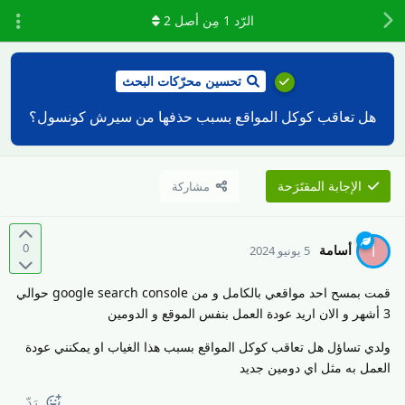
الرّد
1
مِن أصل
2
تحسين محرّكات البحث
هل تعاقب كوكل المواقع بسبب حذفها من سيرش كونسول؟
الإجابة المقتَرَحة
مشاركة
0
أسامة
أ
5 يونيو 2024
قمت بمسح احد مواقعي بالكامل و من google search console حوالي
3 أشهر و الان اريد عودة العمل بنفس الموقع و الدومين
ولدي تساؤل هل تعاقب كوكل المواقع بسبب هذا الغياب او يمكنني عودة
العمل به مثل اي دومين جديد
رَدّ