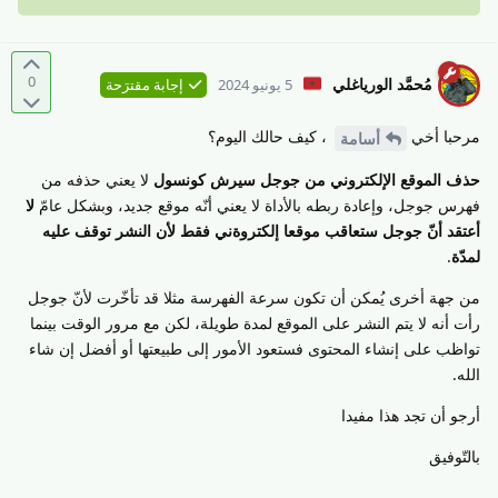
0
مُحمَّد الورياغلي
5 يونيو 2024
إجابة مقترَحة
مرحبا أخي
، كيف حالك اليوم؟
أسامة
حذف الموقع الإلكتروني من جوجل سيرش كونسول
لا يعني حذفه من
فهرس جوجل، وإعادة ربطه بالأداة لا يعني أنّه موقع جديد، وبشكل عامّ
لا
أعتقد أنّ جوجل ستعاقب موقعا إلكتروةني فقط لأن النشر توقف عليه
لمدّة
.
من جهة أخرى يُمكن أن تكون سرعة الفهرسة مثلا قد تأخّرت لأنّ جوجل
رأت أنه لا يتم النشر على الموقع لمدة طويلة، لكن مع مرور الوقت بينما
تواظب على إنشاء المحتوى فستعود الأمور إلى طبيعتها أو أفضل إن شاء
الله.
أرجو أن تجد هذا مفيدا
بالتّوفيق