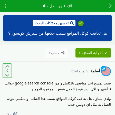
الرّد
1
مِن أصل
2
تحسين محرّكات البحث
هل تعاقب كوكل المواقع بسبب حذفها من سيرش كونسول؟
الإجابة المقتَرَحة
مشاركة
0
أسامة
أ
5 يونيو 2024
قمت بمسح احد مواقعي بالكامل و من google search console حوالي
3 أشهر و الان اريد عودة العمل بنفس الموقع و الدومين
ولدي تساؤل هل تعاقب كوكل المواقع بسبب هذا الغياب او يمكنني عودة
العمل به مثل اي دومين جديد
رَدّ