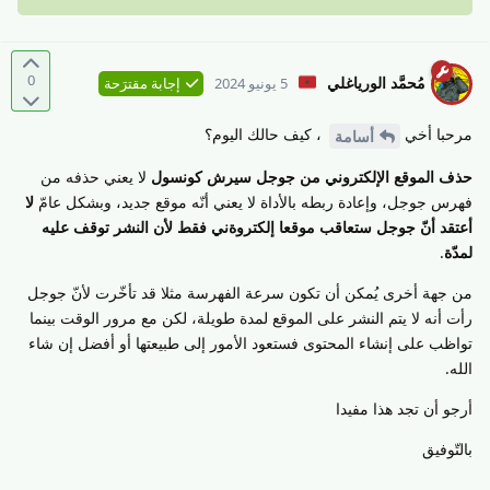
0
مُحمَّد الورياغلي
5 يونيو 2024
إجابة مقترَحة
مرحبا أخي
، كيف حالك اليوم؟
أسامة
حذف الموقع الإلكتروني من جوجل سيرش كونسول
لا يعني حذفه من
فهرس جوجل، وإعادة ربطه بالأداة لا يعني أنّه موقع جديد، وبشكل عامّ
لا
أعتقد أنّ جوجل ستعاقب موقعا إلكتروةني فقط لأن النشر توقف عليه
لمدّة
.
من جهة أخرى يُمكن أن تكون سرعة الفهرسة مثلا قد تأخّرت لأنّ جوجل
رأت أنه لا يتم النشر على الموقع لمدة طويلة، لكن مع مرور الوقت بينما
تواظب على إنشاء المحتوى فستعود الأمور إلى طبيعتها أو أفضل إن شاء
الله.
أرجو أن تجد هذا مفيدا
بالتّوفيق