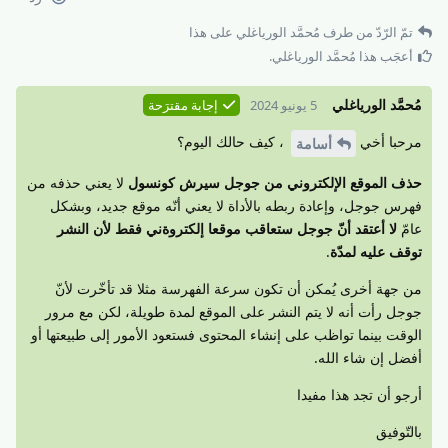
تمّ الرّدّ من طرف
مُحمَّد الورياغلي
على هذا
أعجَب هذا
مُحمَّد الورياغلي
.
مُحمَّد الورياغلي
5 يونيو 2024
إجابة مقترَحة
مرحبا أخي
، كيف حالك اليوم؟
أسامة
حذف الموقع الإلكتروني من جوجل سيرش كونسول
لا يعني حذفه من
فهرس جوجل، وإعادة ربطه بالأداة لا يعني أنّه موقع جديد، وبشكل
عامّ
لا أعتقد أنّ جوجل ستعاقب موقعا إلكتروةني فقط لأن النشر
توقف عليه لمدّة
.
من جهة أخرى يُمكن أن تكون سرعة الفهرسة مثلا قد تأخّرت لأنّ
جوجل رأت أنه لا يتم النشر على الموقع لمدة طويلة، لكن مع مرور
الوقت بينما تواظب على إنشاء المحتوى فستعود الأمور إلى طبيعتها أو
أفضل إن شاء الله.
أرجو أن تجد هذا مفيدا
بالتّوفيق