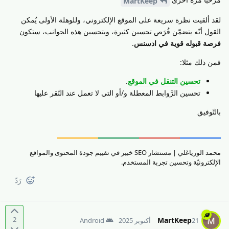
MartKeep
لقد ألقيت نظرة سريعة على الموقع الإلكتروني، وللوهلة الأولى يُمكن
القول أنّه يتضمّن فُرَص تحسين كثيرة، وبتحسين هذه الجوانب، ستكون
فرصة قبوله قوية في ادسنس
.
فمن ذلك مثلا:
تحسين التنقل في الموقع
.
تحسين الرَّوابط المعطلة و/أو التي لا تعمل عند النّقر عليها
بالتّوفيق
محمد الورياغلي | مستشار SEO خبير في تقييم جودة المحتوى والمواقع
الإلكترونيّة وتحسين تجربة المستخدم.
رَدّ
2
MartKeep
21 أكتوبر 2025
Android