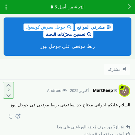
الرّد
4
مِن أصل
6
مشرفي المواقع
جوجل سيرش كونسول
تحسين محرّكات البحث
ربط موقعي علي جوجل نيوز
مشاركة
2
MartKeep
19 أكتوبر 2025
Android
السلام عليكم اخواني محتاج حد يساعدني بربط موقعي في جوجل نيوز
رَدّ
تمّ الرّدّ من طرف
مُحمَّد الورياغلي
على هذا
أعجَب هذا
مُحمَّد الورياغلي
.