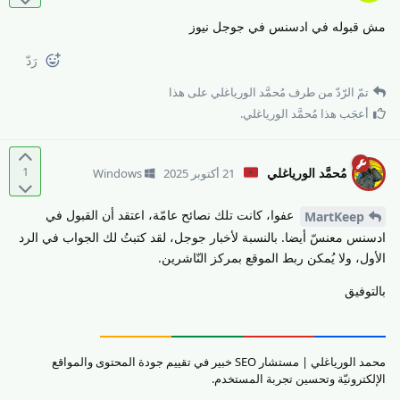
مش قبوله في ادسنس في جوجل نيوز
رَدّ
تمّ الرّدّ من طرف
مُحمَّد الورياغلي
على هذا
أعجَب هذا
مُحمَّد الورياغلي
.
1
مُحمَّد الورياغلي
21 أكتوبر 2025
Windows
عفوا، كانت تلك نصائح عامّة، اعتقد أن القبول في
MartKeep
ادسنس معنسّ أيضا. بالنسبة لأخبار جوجل، لقد كتبتُ لك الجواب في الرد
الأول، ولا يُمكن ربط الموقع بمركز النّاشرين.
بالتوفيق
محمد الورياغلي | مستشار SEO خبير في تقييم جودة المحتوى والمواقع
الإلكترونيّة وتحسين تجربة المستخدم.