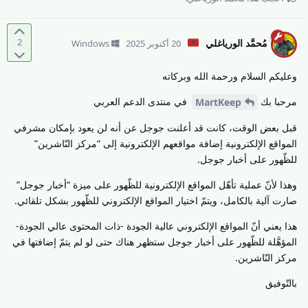
2
مُحمَّد الورياغلي
20 أكتوبر 2025
Windows
وعليكم السلام ورحمة الله وبركاته
مرحبا بك
في منتدى الدعم العربي
MartKeep
قبل بعض الوقت، كانت قد أعلنت جوجل عن أنه لن يعود بإمكان مشرفي
المواقع الإلكترونية إضافة مواقعهم الإلكترونية إلى “مركز النّاشرين”
للظّهور على أخبار جوجل.
وهذا لأنّ عملية تأهّل المواقع الإلكترونية للظّهور على ميزة “أخبار جوجل”
صارت آلية بالكامل، ويتمّ اختيار المواقع الإلكتروني للظّهور بشكل تلقائي.
هذا يعني أنّ المواقع الإلكتروني عالية الجودة -ذات المحتوى عالي الجودة-
المؤهَّلة للظّهور على أخبار جوجل ستظهر هناك حتى لو لم يتمّ إضافتها في
مركز النّاشرين.
بالتّوفيق