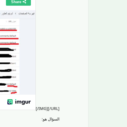
[/IMG][/URL]
السؤال هو: