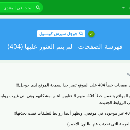
جوجل سيرش كونسول
فهرسة الصفحات - لم يتم العثور عليها (404)
W
 بسمعة الموقع لدى جوجل!!!
في حالتي لدي 11 عنوان في مشرفي المواقع يتضمن خطأ 404. منهم 6 عناوين اعلم بمشكلتهم وهي اني 
ى الروابط الجديدة.
غريبة التي تحدثت عنها باللون الأحمر)