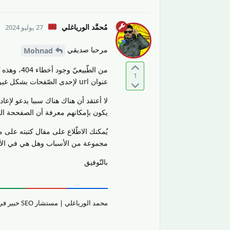
مُحمَّد الورياغلي
27 يوليو 2024
مرحبا صديقي
Mohnad
من الطّبي
1
عنوان url لإحدى الصّفحات بشكل غير صحيح.
يكون بإمكانهم معرفة أن الصفححة الت
يُمكنك الاطّلاع على مقال كتبته على م
مجموعة من الأسباب وهل هي في الأص
بالتّوفيق
محمد الورياغلي | مستشار SEO خبير في تقييم جودة المحتوى والمواقع الإلكترونيّة وتحسين تجربة المستخدم.