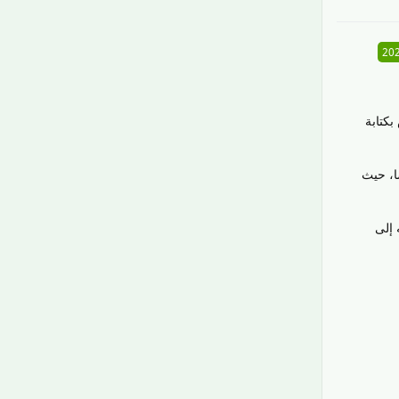
ص بكتابة
فحححة الرّئيسيّة، لأن صفححة 404 مفيدة أيضا، حيث
 إلى
رَدّ