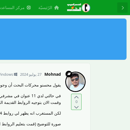
الرّئيسيّة
مركز المساعدة
Mohnad
27 يوليو 2024
indows
يقول محسنو محركات البحث أن وجود صفحات خطأ 404 على الموقع تضر جدا
0
وقمت الان بتوجيه الروابط القديمة ال
لكن المستغرب انه يظهر لي روابط 404 غير موجوده في موقعي. ويظهر أيضا روابط لتعليقات قمت بحذفها!!!
صورة للتوضيح (قمت بتعليم الروابط ال