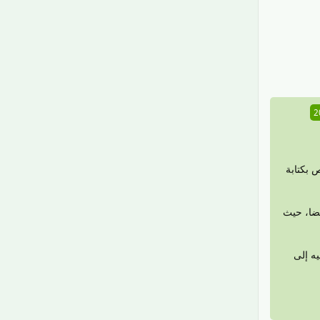
رَدّ
شخص بكتابة
حات إلى الصّفحححة الرّئيسيّة، لأن صفححة 404 مفيدة أيضا، حيث
ه إلى