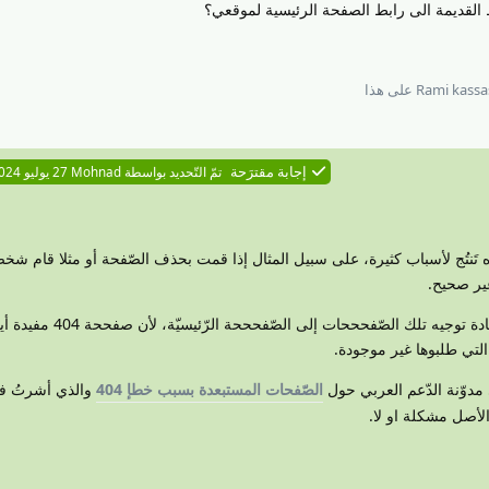
 القديمة الى رابط الصفحة الرئيسية لموقعي؟
Rami kassa
على هذا
إجابة مقترَحة
تمّ التّحديد بواسطة
Mohnad
27 يوليو 2024
بيعيّ وجود أخطاء 404، وهذه تَنتُج لأسباب كثيرة، على سبيل المثال إذا قمت بحذف الصّفحة أو مثلا قام 
لا أعتقد أن هناك هناك سببا يدعو لإعادة توجيه تلك الصّفحح
لتي طلبوها غير موجودة.
 مدوّنة الدّعم العربي حول
الصّفحات المستبعدة بسبب خطإ 404
والذي أشرتُ في
أصل مشكلة او لا.