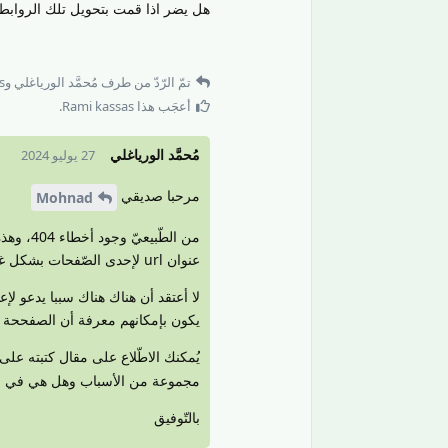
هل يضر اذا قمت بتحويل تلك الروابط
تمّ الرّدّ من طرف
مُحمَّد الورياغلي
و
s
أعجَب هذا
Rami kassas
.
مُحمَّد الورياغلي
27 يوليو 2024
مرحبا صديقي
Mohnad
من الطّ
عنوان url لإحدى الصّفحات بشكل غير صحيح.
يكون بإمكانهم معرفة أن الصفححة ا
يُمكنك الاطّلاع على مقال كتبته على
مجموعة من الأسباب وهل هي في ال
بالتّوفيق