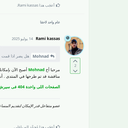
أعجَب هذا
Rami kassas
.
عام واحد
لاحقا
Rami kassas
14 يوليو 2025
هل يضر اذا قمت بت
Mohnad
2
مرحبا أخ
Mohnad
أصبح الآن بإمكان
مناقشة قد تم طرحها في المنتدى . أن
الصفحات اللى واخدة 404 فى سيرش كونسول نعملها حذف ولا اعمل redirect?
عضو متفاعل قدر الإمكان لتقديم المساعد
أعجَب هذا
مُحمَّد الورياغلي
.