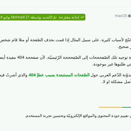
macOS
إجابة مقترَحة
تمّ التّحديد بواسطة
27 يوليو 2024
Mohnad
عيّ وجود أخطاء 404، وهذه تَنتُج لأسباب كثيرة، على سبيل المثال إذا قمت بحذف الصّفحة أو مثلا قام شخ
لا أعتقد أن هناك هناك سببا يدعو لإعادة توجيه تلك الصّفحححات إلى الصّ
ي طلبوها غير موجودة.
دوّنة الدّعم العربي حول
الصّفحات المستبعدة بسبب خطإ 404
والذي أشرتُ فيه
ل مشكلة او لا.