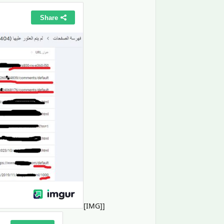
[IMG]
[URL=