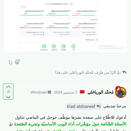
رَدّ
تمّ الرّدّ من طرف
مُحمَّد الورياغلي
على هذا
0
مُحمَّد الورياغلي
2 سبتمبر 2024
Windows
مرحبا صديقي
Eiad alshareef
أدعوك للاطّلاع على صفحة نشرَها موظّف جوجل في الماضي تتناول
الأسئلة الشّائعة حول مؤشّرات أداء الويب الأساسيّة وتجربة الصّفحة
تمّ
نشرها قبل بعض الوقت على
منتدى مساعدة مجموعة خدمات بحث