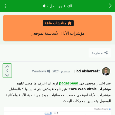
الرّد
1
مِن أصل
2
مناقشات عامّة
مؤشرات الأداء الأساسية لموقعي
مشاركة
0
Eiad alshareef
2 سبتمبر 2024
Windows
عند اختبار موقعي في
pagespeed
اريد ان اعرف ما معنى
تقييم
مؤشرات Core Web Vitals: غير ناجحة
وكيف يتم تحسينها ؟ بالمقابل
مؤشرات الأداء لموقعي حسب الاحصائيات جيدة من ناحية الأداء وامكانية
الوصول وتحسين محركات البحث .