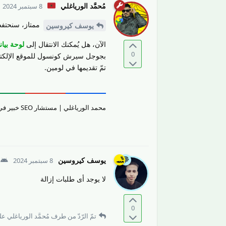
مُحمَّد الورياغلي
8 سبتمبر 2024
ممتاز، سنحتفظ
يوسف كيروسين
الآن، هل يُمكنك الانتقال إلى
لوحة بيان
0
بجوجل سيرش كونسول للموقع الإلكترو
تمّ تقديمها في لومين.
محمد الورياغلي | مستشار SEO خبير في تقييم جودة المحتوى والمواقع الإلكترونيّة وتحسين تجربة المستخدم.
يوسف كيروسين
8 سبتمبر 2024
لا يوجد أى طلبات إزالة
0
تمّ الرّدّ من طرف
مُحمَّد الورياغلي
على