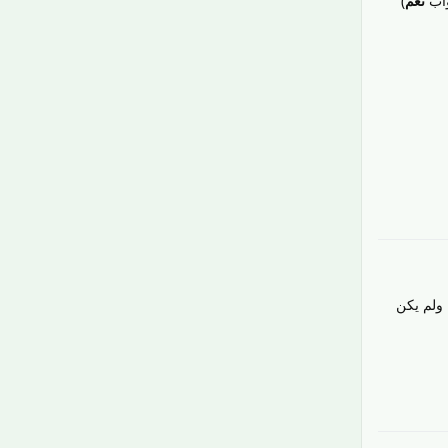
واب
نعم
)
رَدّ
د كتبت أسم النطاق بشكل صحيح، واشتريته في شهر 1 عام 2024، ونشرت أول مقال عليه في 29 مايو 2024. ولم يكن
رَدّ