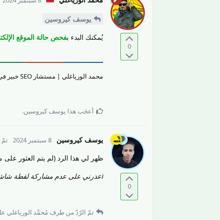
يوسف كيروسين
يُمكنك البدء ب
فحص حالة الموقع الإلكتر
0
محمد الورياغلي | مستشار SEO خبير في تقييم جودة المحتوى والمواقع الإلكترونيّة وتحسين تجربة المستخدم.
أعجَب هذا
يوسف كيروسين
.
يوسف كيروسين
8 سبتمبر 2024
تمّ
ظهر لي هذا الرد (لم يتم العثور على 
أعذرني على عدم مشاركة لقطة شاش
0
تمّ الرّدّ من طرف
مُحمَّد الورياغلي
على