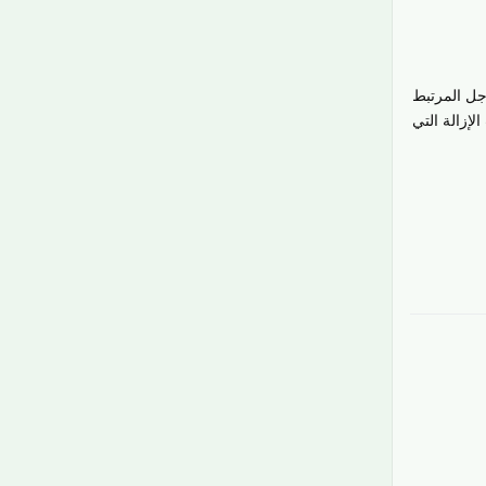
جل المرتبط
إزالة التي
رَدّ
رَدّ