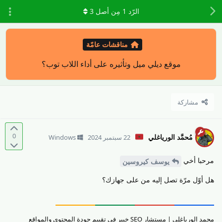
الرّد
1
مِن أصل
3
مناقشات عامّة
موقع ديلي ميل وتأثيره على أداء اللاب توب؟
مشاركة
0
مُحمَّد الورياغلي
22 سبتمبر 2024
Windows
مرحبا أخي
يوسف كيروسين
هل أوّل مرّة تصل إليه من على جهازك؟
محمد الورياغلي | مستشار SEO خبير في تقييم جودة المحتوى والمواقع