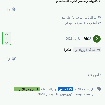
الإلكترونيّة وتحسين تجربة المستخدم.
رَدّ
تمّ الرّدّ من طرف
Ali
على هذا
أعجَب هذا
اشرف الفيدقي
.
0
Ali
27 مارس 2022
شكرا
مُحمَّد الورياغلي
رَدّ
3 أعوام
لاحقا
تمّ إضافة
الفئة
وإزالة
الفئة
ادسنس
الربح من الإنترنت
بواسطة
يوسف كيروسين
18 نوفمبر 2024
.