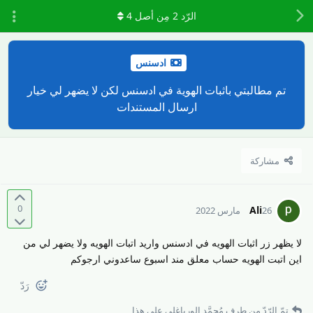
الرّد
2
مِن أصل
4
ادسنس
تم مطالبتي باثبات الهوية في ادسنس لكن لا يضهر لي خيار
ارسال المستندات
مشاركة
0
Ali
26 مارس 2022
لا يظهر زر اثبات الهويه في ادسنس واريد اتبات الهويه ولا يضهر لي من
اين اتبت الهويه حساب معلق مند اسبوع ساعدوني ارجوكم
رَدّ
تمّ الرّدّ من طرف
مُحمَّد الورياغلي
على هذا