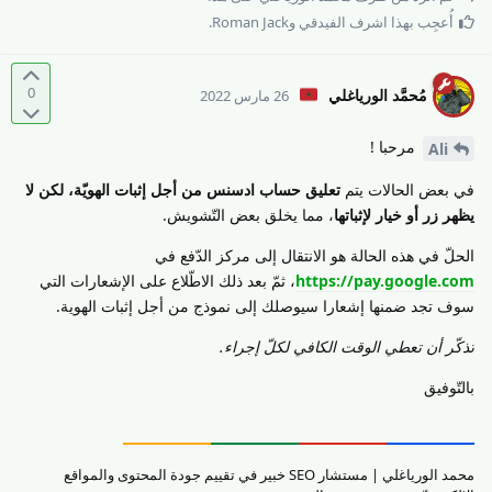
أُعجِب بهذا
اشرف الفيدقي
و
Roman Jack
.
0
مُحمَّد الورياغلي
26 مارس 2022
مرحبا !
Ali
في بعض الحالات يتم
تعليق حساب ادسنس من أجل إثبات الهويّة، لكن لا
يظهر زر أو خيار لإثباتها
، مما يخلق بعض التّشويش.
الحلّ في هذه الحالة هو الانتقال إلى مركز الدّفع في
https://pay.google.com
، ثمّ بعد ذلك الاطّلاع على الإشعارات التي
سوف تجد ضمنها إشعارا سيوصلك إلى نموذج من أجل إثبات الهوية.
تذكّر أن تعطي الوقت الكافي لكلّ إجراء.
بالتّوفيق
محمد الورياغلي | مستشار SEO خبير في تقييم جودة المحتوى والمواقع