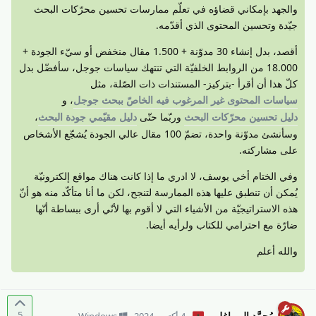
والجهد بإمكاني قضاؤه في تعلّم ممارسات تحسين محرّكات البحث
جيّدة وتحسين المحتوى الذي أقدّمه.
أقصد، بدل إنشاء 30 مدوّنة + 1.500 مقال منخفض أو سيّء الجودة +
18.000 من الروابط الخلفيّة التي تنتهك سياسات جوجل، سأفضّل بدل
كلّ هذا أن أقرأ -بتركيز- المستندات ذات الصّلة، مثل
سياسات المحتوى غير المرغوب فيه الخاصّ ببحث جوجل
، و
دليل تحسين محرّكات البحث
وربّما حتّى
دليل مقيّمي جودة البحث
،
وسأنشئ مدوّنة واحدة، تضمّ 100 مقال عالي الجودة يُشجّع الأشخاص
على مشاركته.
وفي الختام أخي يوسف، لا ادري ما إذا كانت هناك مواقع إلكترونيّة
يُمكن أن تنطبق عليها هذه الممارسة لتنجح، لكن ما أنا متأكّد منه هو أنّ
هذه الاستراتيجيّة من الأشياء التي لا أقوم بها لأنّي أرى ببساطة أنّها
ضارّة مع احترامي للكتاب ولرأيه أيضا.
والله أعلم
5
مُحمَّد الورياغلي
4 أكتوبر 2024
Windows