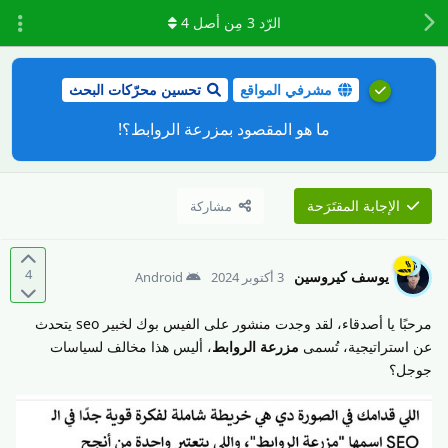
الرّد
3
مِن أصل
4
مشرفي المواقع
تحسين محرّكات البحث
ما هو المقصود بمزرعة الروابط؟!
الإجابة المقتَرَحة
مشاركة
4
يوسف كيروسين
3 أكتوبر 2024
Android
مرحبًا يا أصدقاء، لقد وجدت منشور على الفيس بوك لخبير seo يتحدث
عن استراتيجية، تُسمى
مزرعة الروابط
، أليس هذا مخالف لسياسات
جوجل؟