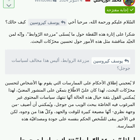
إجابة مقترَحة
السّلام عليكم ورحمة الله، مرحبا أخي
كيف حالك؟
يوسف كيروسين
شكرا على إثارة هذه النّقطة حول ما يُسمّى “مزرعة الرّوابط”، وإنّه لمن
الجيّد مناقشة مثل هذه الأمور حول تحسين محرّكات البحث.
مزرعة الروابط، أليس هذا مخالف لسياسات
يوسف كيروسين
جوجل؟
لا يُعجبني إطلاق الأحكام على الممارسات التي يقوم بها الأشخاص لتحسين
محرّكات البحث، لهذا كان عليّ الاطّلاع بتمعّن على المنشور المعنيّ، لهذا
يُمكنني القول بثقة حيال هذه الحالة أنّها تنتهك سياسات المحتوى غير
المرغوب فيه الخاصّة ببحث الويب من جوجل، ويُمكنني أن أضيف -من
وجهة نظري- أنّها مضيعة كبيرة للوقت والجهد، وكلّ هذا من وجوه، لكن
في الأخير يبقى للشّخص الحكم بنفسه على جودة ومصداقيّة هذه
الممارسة.
لماذا “مزرعة الرّوابط” تنتهك سياسات جوجل