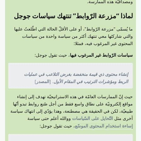
ومصداقيّة هذه الممارسة.
لماذا “مزرعة الرّوابط” تنتهك سياسات جوجل
ما يُسمّى “مزرعة الرّوابط”، أو على الأقلّ الحالة التي اطّلعتُ عليها
والتي شاركتَها معي تنتهك أكثر من سياسة واحدة من سياسات
المحتوى غير المرغوب فيه، فمثلا:
سياسات الرّوابط غير المرغوب فيها
، حيث تقول جوجل:
إنشاء محتوى ذي قيمة منخفضة بغرض التلاعب في عمليات
الربط ومؤشرات الترتيب في المقام الأول
. [
المصدر
]
حيث إنّ الممارسات العامّة في هذه الاستراتيجيّة تهدف إلى إنشاء
مواقع إلكترونيّة على نطاق واسع فقط من أجل صُنع روابط تبدو أنّها
طبيعيّة، لكن في الحقيقة هي مصطنعة، وهذا يؤدّي إلى انتهاك سياسة
أخرى مثل
التّحايل على السّياسات
ووالله أعلم حتى سياسة
إساءة استخدام المحتوى الموسّع
، حيث تقول جوجل: