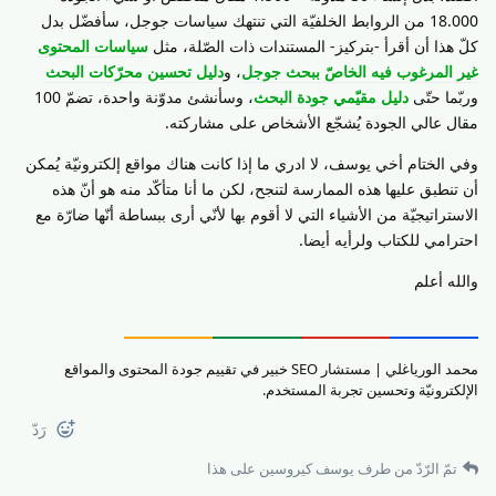
18.000 من الروابط الخلفيّة التي تنتهك سياسات جوجل، سأفضّل بدل
كلّ هذا أن أقرأ -بتركيز- المستندات ذات الصّلة، مثل
سياسات المحتوى
غير المرغوب فيه الخاصّ ببحث جوجل
، و
دليل تحسين محرّكات البحث
وربّما حتّى
دليل مقيّمي جودة البحث
، وسأنشئ مدوّنة واحدة، تضمّ 100
مقال عالي الجودة يُشجّع الأشخاص على مشاركته.
وفي الختام أخي يوسف، لا ادري ما إذا كانت هناك مواقع إلكترونيّة يُمكن
أن تنطبق عليها هذه الممارسة لتنجح، لكن ما أنا متأكّد منه هو أنّ هذه
الاستراتيجيّة من الأشياء التي لا أقوم بها لأنّي أرى ببساطة أنّها ضارّة مع
احترامي للكتاب ولرأيه أيضا.
والله أعلم
محمد الورياغلي | مستشار SEO خبير في تقييم جودة المحتوى والمواقع
الإلكترونيّة وتحسين تجربة المستخدم.
رَدّ
تمّ الرّدّ من طرف
يوسف كيروسين
على هذا