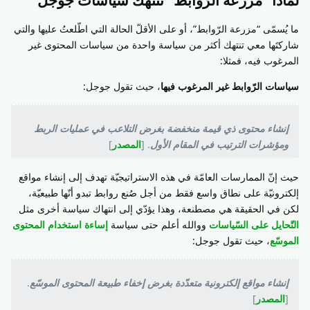
ما يُسمّى “مزرعة الرّوابط”، أو على الأقلّ الحالة التي اطّلعتُ عليها والتي
شاركتَها معي تنتهك أكثر من سياسة واحدة من سياسات المحتوى غير
المرغوب فيه، فمثلا:
سياسات الرّوابط غير المرغوب فيها
، حيث تقول جوجل:
إنشاء محتوى ذي قيمة منخفضة بغرض التلاعب في عمليات الربط
ومؤشرات الترتيب في المقام الأول
. [
المصدر
]
حيث إنّ الممارسات العامّة في هذه الاستراتيجيّة تهدف إلى إنشاء مواقع
إلكترونيّة على نطاق واسع فقط من أجل صُنع روابط تبدو أنّها طبيعيّة،
لكن في الحقيقة هي مصطنعة، وهذا يؤدّي إلى انتهاك سياسة أخرى مثل
التّحايل على السّياسات
ووالله أعلم حتى سياسة
إساءة استخدام المحتوى
الموسّع
، حيث تقول جوجل:
إنشاء مواقع إلكترونية متعدّدة بغرض إخفاء طبيعة المحتوى الموسّع
.
[
المصدر
]