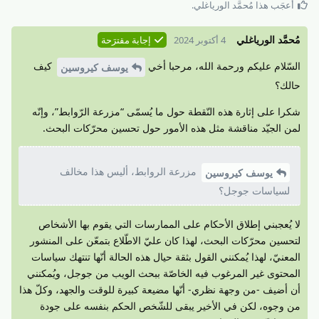
أعجَب هذا
مُحمَّد الورياغلي
.
مُحمَّد الورياغلي
4 أكتوبر 2024
إجابة مقترَحة
السّلام عليكم ورحمة الله، مرحبا أخي
كيف
يوسف كيروسين
حالك؟
شكرا على إثارة هذه النّقطة حول ما يُسمّى “مزرعة الرّوابط”، وإنّه
لمن الجيّد مناقشة مثل هذه الأمور حول تحسين محرّكات البحث.
مزرعة الروابط، أليس هذا مخالف
يوسف كيروسين
لسياسات جوجل؟
لا يُعجبني إطلاق الأحكام على الممارسات التي يقوم بها الأشخاص
لتحسين محرّكات البحث، لهذا كان عليّ الاطّلاع بتمعّن على المنشور
المعنيّ، لهذا يُمكنني القول بثقة حيال هذه الحالة أنّها تنتهك سياسات
المحتوى غير المرغوب فيه الخاصّة ببحث الويب من جوجل، ويُمكنني
أن أضيف -من وجهة نظري- أنّها مضيعة كبيرة للوقت والجهد، وكلّ هذا
من وجوه، لكن في الأخير يبقى للشّخص الحكم بنفسه على جودة