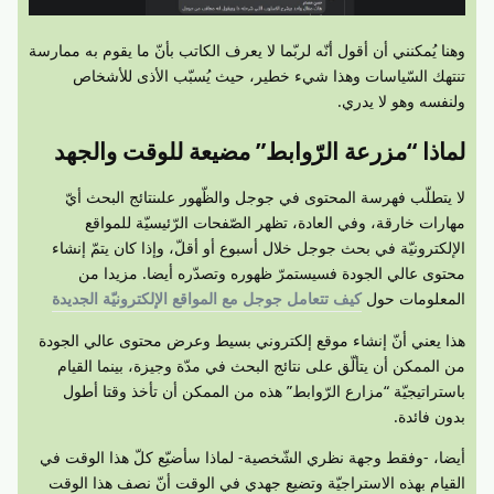
وهنا يُمكنني أن أقول أنّه لربّما لا يعرف الكاتب بأنّ ما يقوم به ممارسة
تنتهك السّياسات وهذا شيء خطير، حيث يُسبّب الأذى للأشخاص
ولنفسه وهو لا يدري.
لماذا “مزرعة الرّوابط” مضيعة للوقت والجهد
لا يتطلّب فهرسة المحتوى في جوجل والظّهور علىنتائج البحث أيّ
مهارات خارقة، وفي العادة، تظهر الصّفحات الرّئيسيّة للمواقع
الإلكترونيّة في بحث جوجل خلال أسبوع أو أقلّ، وإذا كان يتمّ إنشاء
محتوى عالي الجودة فسيستمرّ ظهوره وتصدّره أيضا. مزيدا من
المعلومات حول
كيف تتعامل جوجل مع المواقع الإلكترونيّة الجديدة
هذا يعني أنّ إنشاء موقع إلكتروني بسيط وعرض محتوى عالي الجودة
من الممكن أن يتألّق على نتائج البحث في مدّة وجيزة، بينما القيام
باستراتيجيّة “مزارع الرّوابط” هذه من الممكن أن تأخذ وقتا أطول
بدون فائدة.
أيضا، -وفقط وجهة نظري الشّخصية- لماذا سأضيّع كلّ هذا الوقت في
القيام بهذه الاستراجيّة وتضيع جهدي في الوقت أنّ نصف هذا الوقت