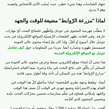
تنتهك السّياسات وهذا شيء خطير، حيث يُسبّب الأذى للأشخاص ولنفسه
وهو لا يدري.
لماذا “مزرعة الرّوابط” مضيعة للوقت والجهد
لا يتطلّب فهرسة المحتوى في جوجل والظّهور علىنتائج البحث أيّ مهارات
خارقة، وفي العادة، تظهر الصّفحات الرّئيسيّة للمواقع الإلكترونيّة في بحث
جوجل خلال أسبوع أو أقلّ، وإذا كان يتمّ إنشاء محتوى عالي الجودة
فسيستمرّ ظهوره وتصدّره أيضا. مزيدا من المعلومات حول
كيف تتعامل
جوجل مع المواقع الإلكترونيّة الجديدة
هذا يعني أنّ إنشاء موقع إلكتروني بسيط وعرض محتوى عالي الجودة من
الممكن أن يتألّق على نتائج البحث في مدّة وجيزة، بينما القيام باستراتيجيّة
“مزارع الرّوابط” هذه من الممكن أن تأخذ وقتا أطول بدون فائدة.
أيضا، -وفقط وجهة نظري الشّخصية- لماذا سأضيّع كلّ هذا الوقت في
القيام بهذه الاستراجيّة وتضيع جهدي في الوقت أنّ نصف هذا الوقت
والجهد بإمكاني قضاؤه في تعلّم ممارسات تحسين محرّكات البحث جيّدة
وتحسين المحتوى الذي أقدّمه.
أقصد، بدل إنشاء 30 مدوّنة + 1.500 مقال منخفض أو سيّء الجودة +