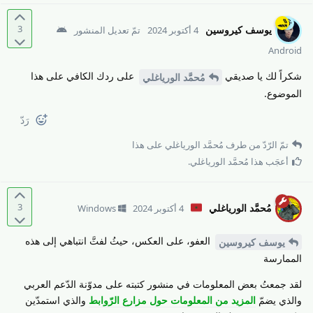
3
يوسف كيروسين
4 أكتوبر 2024
تمّ تعديل المنشور
Android
شكراً لك يا صديقي
على ردك الكافي على هذا
مُحمَّد الورياغلي
الموضوع.
رَدّ
تمّ الرّدّ من طرف
مُحمَّد الورياغلي
على هذا
أعجَب هذا
مُحمَّد الورياغلي
.
3
مُحمَّد الورياغلي
4 أكتوبر 2024
Windows
العفو، على العكس، حيثُ لفتَّ انتباهي إلى هذه
يوسف كيروسين
الممارسة
لقد جمعتُ بعض المعلومات في منشور كتبته على مدوّنة الدّعم العربي
والذي يضمّ
المزيد من المعلومات حول مزارع الرّوابط
والذي استمدّين