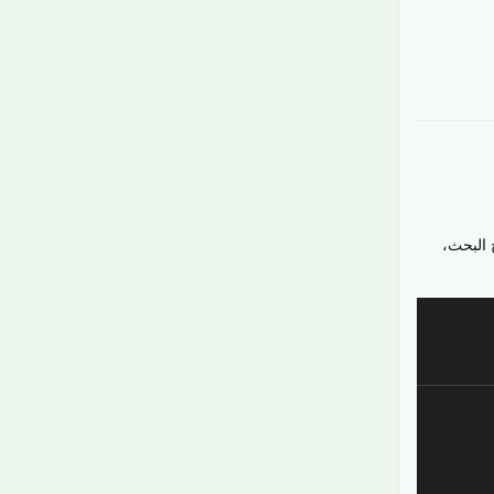
رَدّ
 البحث،