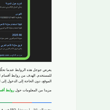
يعرض جوجل هذه الروابط عندما تحلّل 
للمستخدم. الهدف من روابط أقسام ال
الموقع، دون الحاجة إلى الدخول إلى الص
مزيدا من المعلومات حول
روابط أقس
محمد الورياغلي | مستشار SEO خبير في تقييم جودة المحتوى والمواقع الإلكترونيّة وتحسين تجربة المستخدم.