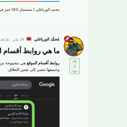
محمد الورياغلي | مستشار SEO خبير في تقييم جودة المحتوى والمواقع الإلكترونيّة وتحسين تجربة المستخدم.
مُحمَّد الورياغلي
24 يناير
تمّ تعد
ما هي روابط أقسام ا
روابط أقسام الموقع
هي مجموعة من ال
2
وجميعها تنتمي إلى نفس النطاق.