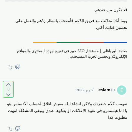
قد تكون من عندهم.
وبما أنك تحدّثت مع فريق الدّعم فأنصحك بانتظار ردّهم والعمل على
تحسين قناتك أكثر.
محمد الورياغلي | مستشار SEO خبير في تقييم جودة المحتوى والمواقع
الإلكترونيّة وتحسين تجربة المستخدم.
رَدّ
0
eslam
E
10 أكتوبر 2022
تفهمت كلام حضرتك ولاكن انشاء الله مفيش اغلاق لحساب الادسنس هو
يا اما هيستمرو في تقييد الاعلانات او يفكوها عندي وتبقي المشكلة انتهت
مظبوت كدا
رَدّ