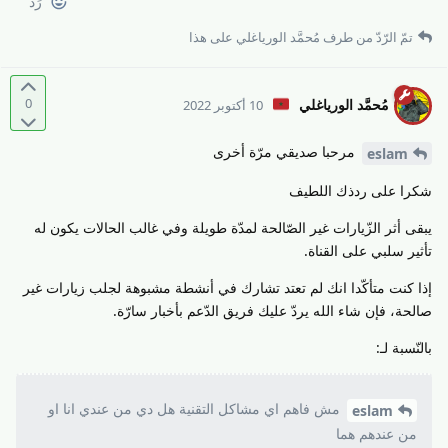
رَدّ
تمّ الرّدّ من طرف
مُحمَّد الورياغلي
على هذا
0
مُحمَّد الورياغلي
10 أكتوبر 2022
مرحبا صديقي مرّة أخرى
eslam
شكرا على ردذك اللطيف
يبقى أثر الزّيارات غير الصّالحة لمدّة طويلة وفي غالب الحالات يكون له
تأثير سلبي على القناة.
إذا كنت متأكّدا انك لم تعتد تشارك في أنشطة مشبوهة لجلب زيارات غير
صالحة، فإن شاء الله يردّ عليك فريق الدّعم بأخبار سارّة.
بالنّسبة لـ:
مش فاهم اي مشاكل التقنية هل دي من عندي انا او
eslam
من عندهم هما