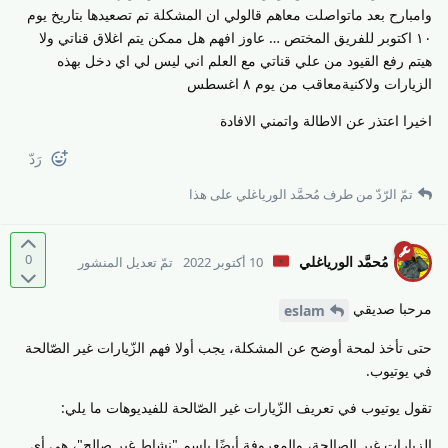
وامبارح بعد ماتواصلت معاهم قالولي ان المشكلة تم تصعيدها بتاريخ يوم
١٠ اكتوبر للفريق المختص … عاوز افهم هل ممكن يتم اغلاق قناتي ولا
هيتم رفع القيود من علي قناتي مع العلم اني ليس لي اي دخل بهذه
الزيارات ولاكنيةمعاقب من يوم ٨ اغسطس
اخيرا اعتذر عن الاطالة واتمني الافادة
رَدّ
تمّ الرّدّ من طرف
مُحمَّد الورياغلي
على هذا
0
مُحمَّد الورياغلي
10 أكتوبر 2022
تمّ تعديل المنشور
مرحبا صديقي
eslam
حتى تأخذ لمحة أوضح عن المشكلة، يجب أولا فهم الزّيارات غير الصّالحة
في يوتيوب.
تقول يوتيوب في تعريف الزّيارات غير الصّالحة للفيديوهات ما يلي:
الزيارات غير الصالحة، والمعروفة أيضًا باسم "نشاط غير صالح"، هي أي