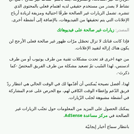
نشاط لا يصدر من مستخدم حقيقي لديه اهتمام فعلي بالمحتوى الذي
تنشره. تشمل الزيارات غير الصالحة طرقًا احتيالية ومزيفة لزيادة أرباح
الإعلانات التي يتم تحقيقها من الفيديوهات، بالإضافة إلى أنشطة أخرى.
المصدر:
زيارات غير صالحة على فيديوهاتك
فإذا كانت قناتك لا تزال تحصّل مرّات ظهور غير صالحة فعلى الأرجح لن
يكون هناك إزالة لتقييد الإعلانات.
من جهة اخرى قد تحدث مشكلات تقنية من طرف يوتيوب أو من طرف
ادسنس، لهذا السّبب تمّ تصعيد مشكلة من طرف الفريق المختصّ -كما
ذكرتَ-.
لهذا، أفضل نصيحة يُمكنني أن أقدّمها لك في الوقت الحالي هي انتظار ردّ
فريق الدّعم وإعطاء الوقت الكافي لهم، مع الحرص على عدم المشاركة
في أنشطة مشبوهة لجلب الزّيارات.
يمكنك الحصول على المزيد من المعلومات حول تجنّب الزيارات غير
الصالحة في
مركز مساعدة AdSense
.
بانتظار سماع أخبار إيجابيّة