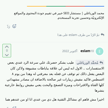
محمد الورياغلي | مستشار SEO خبير في تقييم جودة المحتوى والمواقع
الإلكترونيّة وتحسين تجربة المستخدم.
رَدّ
تمّ الرّدّ من طرف
eslam
على هذا
0
eslam
E
10 أكتوبر 2022
طيب بشكر حضرتك علي سرعة الرد عندي بعض
مُحمَّد الورياغلي
الاستفسارات .. الاول انه ليس لي علاقة بباياطات مشبوهة ولاكن كان
البعض يفعل ذالك ثم توقف عن فعله بعد معرفتي له وهذا من يوم ٨
اغسطس فاكيد مفيش زييارات غير صالحة بالاضافة ان مصادر مشهداتي
كلها القناة والاقتراحات وميزة التصفح والبحث يعني مفيش روابط خارجية
بنشرها
اخيرا مش فاهم اي مشاكل التقنية هل دي من عندي انا او من عندهم هما