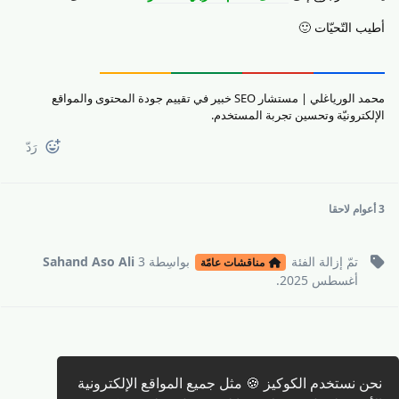
أطيب التّحيّات 🙂
محمد الورياغلي | مستشار SEO خبير في تقييم جودة المحتوى والمواقع
الإلكترونيّة وتحسين تجربة المستخدم.
رَدّ
3 أعوام
لاحقا
تمّ إزالة
الفئة
بواسِطة
3
Sahand Aso Ali
مناقشات عامّة
أغسطس 2025
.
نحن نستخدم الكوكيز 🍪 مثل جميع المواقع الإلكترونية
كتابة رد 🖊️