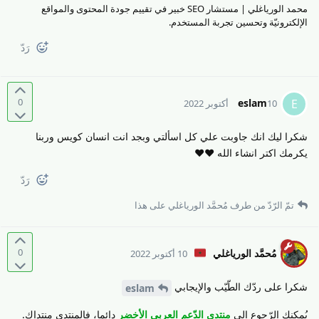
محمد الورياغلي | مستشار SEO خبير في تقييم جودة المحتوى والمواقع
الإلكترونيّة وتحسين تجربة المستخدم.
رَدّ
0
eslam
E
10 أكتوبر 2022
شكرا ليك انك جاوبت علي كل اسألتي وبجد انت انسان كويس وربنا
يكرمك اكتر انشاء الله ❤️❤️
رَدّ
تمّ الرّدّ من طرف
مُحمَّد الورياغلي
على هذا
0
مُحمَّد الورياغلي
10 أكتوبر 2022
شكرا على ردّك الطّيّب والإيجابي
eslam
يُمكنك الرّجوع إلى
منتدى الدّعم العربي الأخضر
دائما، فالمنتدى منتداك.