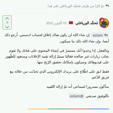
تمّ الرّدّ من طرف
مُحمَّد الورياغلي
على هذا
0
مُحمَّد الورياغلي
10 أكتوبر 2022
إن شاء الله لن يكون هناك إغلاق لحساب ادسنس. أرجو ذلك
eslam
أيضا، وإن شاء الله ذلك ما سيكون.
وبالفعل، إذا وجدوا أنك مستمرّ في إنشاء المحتوى على قناتك ولا تقوم
بجلب زيارات غير صالحة فغالبا سيتمّ إزالة تقييد الإعلانات وستعود للظّهور
على فيديوهاتك وسيكون بإمكانك تحقيق الرّبح منها.
فقط ابق على اطّلاع على بريدك الإلكتروني الذي تحدّثت من خلاله مع
فريق الدّعم.
سأكون مسرورا لسماعي أنه تمّ إزالة التّقييد
بالتّوفيق صديقي
@eslam