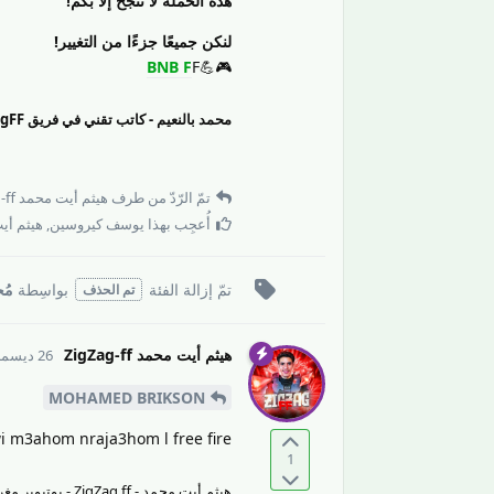
هذه الحملة لا تنجح إلا بكم!
لنكن جميعًا جزءًا من التغيير!
BNB F
F
🎮💪
محمد بالنعيم - كاتب تقني في فريق ZigZagFF
تمّ الرّدّ من طرف
هيثم أيت محمد ZigZag-ff
أُعجِب بهذا
يوسف كيروسين
,
هيثم أيت مح
تمّ إزالة
الفئة
بواسِطة
مُح
تم الحذف
هيثم أيت محمد ZigZag-ff
26 ديسمبر 2024
MOHAMED BRIKSON
i m3ahom nraja3hom l free fire
1
هيثم أيت محمد - ZigZag ff - يوتيوبر مغربي مقيم بمدية الدّار البيضاء | المملكة المغربيّة