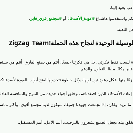
ب يعود إلينا.
كم واستخدموا هاشتاغ
#عودة_الأصدقاء
أو
#مجتمع_فري_فاير
.
ل اللعبة.
لة الوحيدة لنجاح هذه الحملة!ZigZag_Team
ة ليست فقط فكرتي، بل هي فكرتنا جميعًا. أنتم من يصنع الفارق. أنتم من يستطي
مكانًا مليئًا بالتعاون والدعم.
 جزءًا منها. فكل دعوة ترسلونها، وكل خطوة تتخذونها لفتح أبواب العودة لأصدقائك
عادة الأصدقاء الذين افتقدناهم، وخلق أجواء جديدة من المرح والمنافسة العادلة
 نريد. ولكن، إذا تجمعت جهودنا جميعًا، سيكون لدينا مجتمع أقوى، وأكثر تماسكًا
لنخلق بيئة تجعل الجميع يشعرون بالترحيب. أنتم الأمل، أنتم المستقبل.