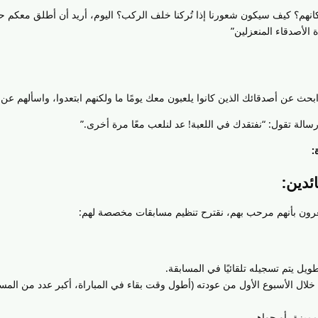
مكانهم؟ كيف سيكون شعورنا إذا تُركنا خلف الركب؟ اليوم، أريد أن أطلق معكم 
ة الأصدقاء المنعزلين”
بحث عن أصدقائك الذين كانوا يلعبون معك يومًا ما ولكنهم ابتعدوا، واسألهم عن 
الة تقول: “نفتقدك في اللعبة! عد لنلعب معًا مرة أخرى.”
:
ئدين:
شعرون بأنهم مرحب بهم، نقترح تنظيم مسابقات مخصصة لهم:
ويل يتم تسجيله تلقائيًا في المسابقة.
دائه خلال الأسبوع الأول من عودته (أطول وقت بقاء في المباراة، أكبر عدد من الم
مميزة، أو جواهر.