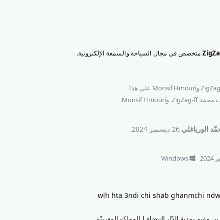
متخصص في مجال السياحة والسمعة الإلكترونية.
و
Monsif Hmouri
على هذا
مد ZigZag-ff
, و
Monsif Hmouri
.
مَّد الورياغلي
26 ديسمبر 2024
.
Windows
wlh hta 3ndi chi shab ghanmchi ndw