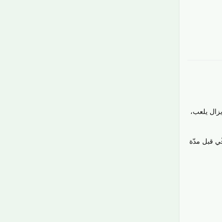
رَدّ
يزال يلعب،
ي قبل مدّة