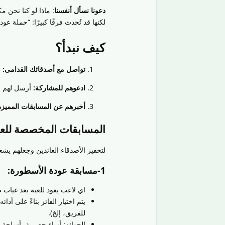
دعونا نسأل أنفسنا
: ماذا لو كنا نحن 
لكنها قد تُحدث فرقًا كبيرًا: “حملة عود
كيف نبدأ؟
تواصل مع أصدقائك القدامى:
ا
ادعوهم للمشاركة:
أرسل لهم رس
أخبرهم عن المسابقات المميزة
المسابقات المخصصة للعا
لتحفيز الأصدقاء العائدين وجعلهم ي
1-مسابقة عودة الأسطورة:
اي لاعب يعود للعبة بعد غياب ط
يتم اختيار الفائز بناءً على أ
للفريق، إلخ).
الجوائز: أزياء حصرية، أسلحة 