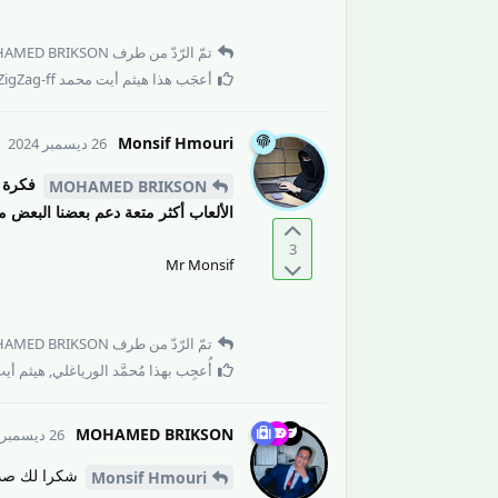
تمّ الرّدّ من طرف
AMED BRIKSON
أعجَب هذا
هيثم أيت محمد ZigZag-ff
Monsif Hmouri
26 ديسمبر 2024
فكرة ر
MOHAMED BRIKSON
الألعاب أكثر متعة دعم بعضنا البعض 
3
Mr Monsif
تمّ الرّدّ من طرف
AMED BRIKSON
أُعجِب بهذا
مُحمَّد الورياغلي
,
هيثم أيت محم
MOHAMED BRIKSON
26 ديسمبر 2024
شكرا لك صديق
Monsif Hmouri