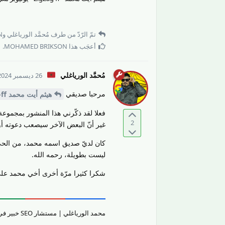
تمّ الرّدّ من طرف
مُحمَّد الورياغلي
و
N
أعجَب هذا
MOHAMED BRIKSON
.
مُحمَّد الورياغلي
26 ديسمبر 2024
مرحبا صديقي
هيثم أيت محمد ZigZag-ff
فعلا لقد ذكّرني هذا المنشور بمجموعة
2
غير أنّ البعض الآخر سيصعب دعوته أ
كان لديّ صديق اسمه محمد، من الحيّ 
ليست بطويلة، رحمه الله.
شكرا كثيرا مرّة أخرى أخي محمد على
محمد الورياغلي | مستشار SEO خبير في تقييم جودة المحتوى والمواقع الإلكترونيّة وتحسين تجربة المستخدم.