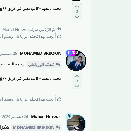
محمد بالنعيم - كاتب تقني في فريق ZigZagFF
3
تمّ الرّدّ من طرف
Monsif Hmouri
عل
أُعجِب بهذا
مُحمَّد الورياغلي
و
هيثم أيت مح
MOHAMED BRIKSON
26 ديسمبر 2024
رحمه الله بعض 
مُحمَّد الورياغلي
محمد بالنعيم - كاتب تقني في فريق ZigZagFF
3
أُعجِب بهذا
مُحمَّد الورياغلي
و
هيثم أيت مح
Monsif Hmouri
26 ديسمبر 2024
شكرًا
MOHAMED BRIKSON