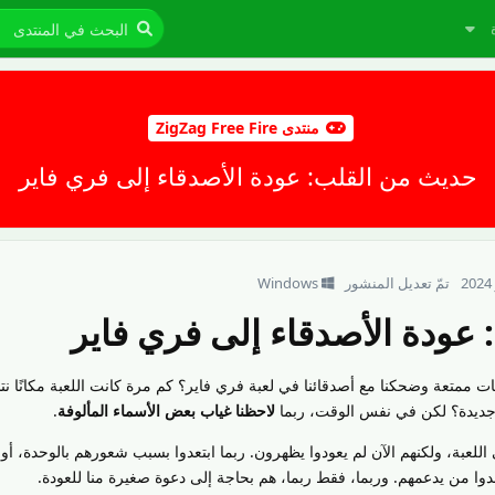
منتدى ZigZag Free Fire
حديث من القلب: عودة الأصدقاء إلى فري فاير
تمّ تعديل المنشور
Windows
عودة الأصدقاء إلى فري فاير
ريات ممتعة وضحكنا مع أصدقائنا في لعبة فري فاير؟ كم مرة كانت اللعبة مكانًا ن
 جديدة؟ لكن في نفس الوقت، ربما
لاحظنا غياب بعض الأسماء المألوفة
.
 اللعبة، ولكنهم الآن لم يعودوا يظهرون. ربما ابتعدوا بسبب شعورهم بالوحدة، أو 
دوا من يدعمهم. وربما، فقط ربما، هم بحاجة إلى دعوة صغيرة منا للعودة.