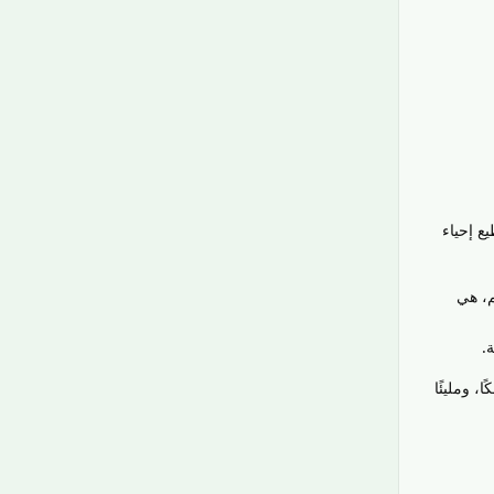
ع إحياء
م، هي
.
، ومليئًا