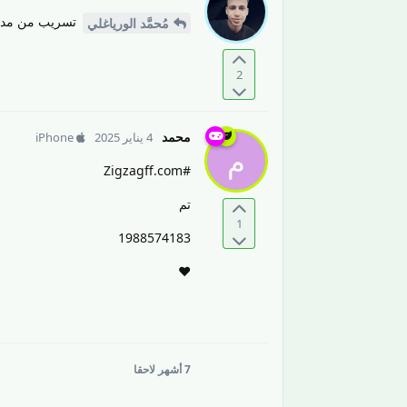
تسريب من مدون 
مُحمَّد الورياغلي
2
محمد
4 يناير 2025
iPhone
م
#Zigzagff.com
تم
1
1988574183
❤️
7 أشهر
لاحقا