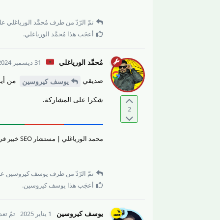
تمّ الرّدّ من طرف
مُحمَّد الورياغلي
على
أعجَب هذا
مُحمَّد الورياغلي
.
مُحمَّد الورياغلي
31 ديسمبر 2024
صديقي
من أين 
يوسف كيروسين
شكرا على المشاركة.
2
محمد الورياغلي | مستشار SEO خبير في تقييم جودة المحتوى والمواقع الإلكترونيّة وتحسين تجربة المستخدم.
تمّ الرّدّ من طرف
يوسف كيروسين
عل
أعجَب هذا
يوسف كيروسين
.
يوسف كيروسين
1 يناير 2025
تمّ تع