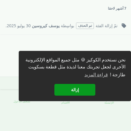
7 أشهر
لاحقا
تمّ إزالة
الفئة
بواسِطة
يوسف كيروسين
30 يوليو 2025
.
تم الحذف
كتابة رد 🖊️
نحن نستخدم الكوكيز 🍪 مثل جميع المواقع الإلكترونية
الأخرى لجعل تجربتك معنا لذيذة مثل قطعة بسكويت
طازجة !
قراءة المزيد
إزالة
تسجيل الدّخول
الرّئيسيّة
الأقسَام