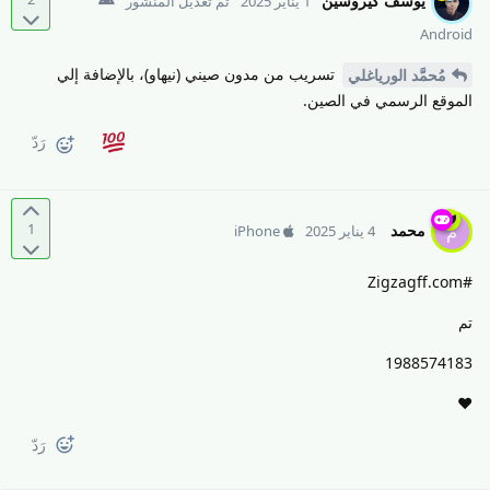
يوسف كيروسين
1 يناير 2025
تمّ تعديل المنشور
Android
تسريب من مدون صيني (نيهاو)، بالإضافة إلي
مُحمَّد الورياغلي
الموقع الرسمي في الصين.
رَدّ
1
محمد
م
4 يناير 2025
iPhone
#Zigzagff.com
تم
1988574183
❤️
رَدّ