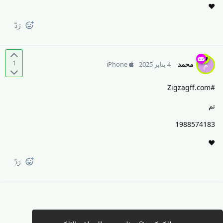
❤️
رَدّ
1
محمد
م
4 يناير 2025
iPhone
#Zigzagff.com
تم
1988574183
❤️
رَدّ