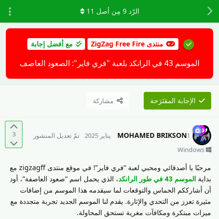
الرّد
9
مِن أصل
11
منتدى ZigZag Free Fire
مع أفضل إجابة
الموسم 43 في الرانكد بلعبة "فري فاير": الصعود العاصف
الإجابة المقتَرَحة
مشاركة
3
MOHAMED BRIKSON
1 يناير 2025
تمّ تعديل المنشور
Windows
مرحبًا يا أصدقائي ومحبي لعبة “فري فاير”! في موقع منتدى zigzagff مع
بداية
الموسم 43 في طور الرانكد
، الذي يحمل اسم “صعود العاصفة”، أود
أن أشارككم الحماس والتوقعات لما سيقدمه هذا الموسم من إضافات
مثيرة تعزز من التحدي والإثارة. يقدم لنا الموسم الجديد تجربة متجددة مع
ميزات مبتكرة ومكافآت مغرية تستحق المحاولة.