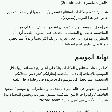
*الجراند ماستر (Grandmaster)
هذه الرتبة تقدم مكافآت استثنائية تشمل زيًا أسطوريًا او وسلاحًا بتصميم
خاص. في هذا الموسم (مضرب) .
مع إطلاق الموسم الجديد، أتوقع أن تشعروا بمستويات أعلى من
المنافسة، خاصة مع التحسينات الجديدة على أسلوب اللعب. أرى أن
المطورين يهدفون إلى جعل تجربة الرانكد أكثر تحدياً وعدلاً، مما يحفزنا
جميعًا على تطوير استراتيجياتنا.
نهاية الموسم
كما هو معتاد، ستتلقون المكافآت بناءً على أعلى رتبة وصلتم إليها خلال
الموسم. بالإضافة إلى ذلك، ستُحفظ إنجازاتكم كجزء من سجلاتكم
الشخصية، مما يجعل كل موسم ذكرى فريدة في رحلتنا داخل اللعبة.
استعدوا للغوص في عالم مليء بالتحديات والمغامرات مع موسم “الصعود
العاصف”. وكونوا جزءًا من المنافسة لتسلق المراتب وتحقيق المجد! دعونا
نثبت أننا الأفضل في “فري فاير”! zigzag_team.
محمد بالنعيم - كاتب تقني في فريق ZigZagFF
متخصص في مجال السياحة