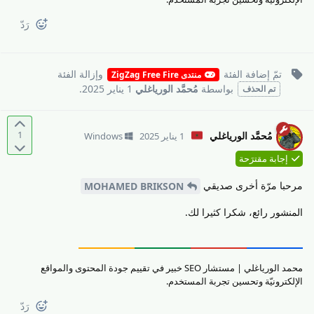
رَدّ
تمّ إضافة
الفئة
وإزالة
الفئة
منتدى ZigZag Free Fire
بواسطة
مُحمَّد الورياغلي
1 يناير 2025
.
تم الحذف
1
مُحمَّد الورياغلي
1 يناير 2025
Windows
إجابة مقترَحة
مرحبا مرّة أخرى صديقي
MOHAMED BRIKSON
المنشور رائع، شكرا كثيرا لك.
محمد الورياغلي | مستشار SEO خبير في تقييم جودة المحتوى والمواقع
الإلكترونيّة وتحسين تجربة المستخدم.
رَدّ