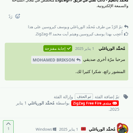
والسمعة الإلكترونية.
رَدّ
تمّ الرّدّ من طرف
مُحمَّد الورياغلي
و
يوسف كيروسين
على هذا
أُعجِب بهذا
يوسف كيروسين
و
هيثم أيت محمد ZigZag-ff
.
مُحمَّد الورياغلي
1 يناير 2025
إجابة مقترَحة
مرحبا مرّة أخرى صديقي
MOHAMED BRIKSON
المنشور رائع، شكرا كثيرا لك.
تمّ إضافة
الفئة
وإزالة
الفئة
تم الحذف
بواسطة
مُحمَّد الورياغلي
1 يناير
منتدى ZigZag Free Fire
.
2025
1
مُحمَّد الورياغلي
1 يناير 2025
Windows