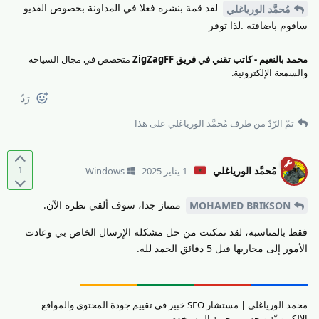
لقد قمة بنشره فعلا في المداونة بخصوص الفديو
مُحمَّد الورياغلي
ساقوم باضافته .لذا توفر
محمد بالنعيم - كاتب تقني في فريق ZigZagFF
متخصص في مجال السياحة
والسمعة الإلكترونية.
رَدّ
تمّ الرّدّ من طرف
مُحمَّد الورياغلي
على هذا
1
مُحمَّد الورياغلي
1 يناير 2025
Windows
ممتاز جدا، سوف ألقي نظرة الآن.
MOHAMED BRIKSON
فقط بالمناسبة، لقد تمكنت من حل مشكلة الإرسال الخاص بي وعادت
الأمور إلى مجاريها قبل 5 دقائق الحمد لله.
محمد الورياغلي | مستشار SEO خبير في تقييم جودة المحتوى والمواقع
الإلكترونيّة وتحسين تجربة المستخدم.