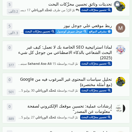
تحديثات وثائق تحسين محرِّكات البحث
5
5
من ال
تمّ الرّدّ من طرف
مُحمَّد الورياغلي
17 ديسمبر 2025
تحسين محرّكات البحث
3.2ألف
ربط موقعي علي جوجل نيوز
5
5
من ال
تمّ الرّدّ من 
مشرفي المواقع
جوجل سيرش كونسول
تحسين محرّكات البحث
1.3ألف
لماذا استراتيجية SEO الخاصة بك لا تعمل: كيف غير
0
0
من ال
البحث الشعاعي بالذكاء الاصطناعي من جوجل كل شيء
(2025)
تمّ البدء بواسطة
15 سبتمبر 2025
Sahand Aso Ali
تحسين محرّكات البحث
377
تحليل سياسات المحتوى غير المرغوب فيه من Google
0
0
من ال
(مع أمثلة مختصرة)
تمّ البدء بواسطة
مُحمَّد الورياغلي
30 يوليو 2025
تحسين محرّكات البحث
501
إرشادات عملية: تحسين موقعك الإلكتروني لصفحة
0
0
من ال
"معلومات عن المصدر"
تمّ البدء بواسطة
مُحمَّد الورياغلي
27 يوليو 2025
تحسين محرّكات البحث
889