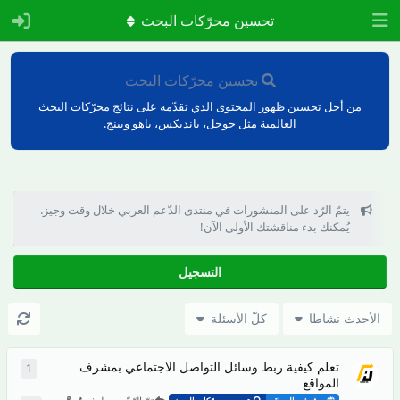
تحسين محرّكات البحث
تحسين محرّكات البحث
من أجل تحسين ظهور المحتوى الذي تقدّمه على نتائج محرّكات البحث
العالمية مثل جوجل، يانديكس، ياهو وبينج.
يتمّ الرّد على المنشورات في منتدى الدّعم العربي خلال وقت وجيز.
يُمكنك بدء مناقشتك الأولى الآن!
التسجيل
الأحدث نشاطا
كلّ الأسئلة
تعلم كيفية ربط وسائل التواصل الاجتماعي بمشرف
1
1
ردّ
المواقع