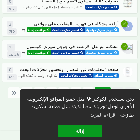
خطوات عالية المستوى لتقييم جودة الصفحة
0
0
من ال
تمّ البدء بواسطة
مُحمَّد الورياغلي
27 يوليو 2025
تحسين محرّكات البحث
577
أواجه مشكلة في فهرسة المقالات على موقعي
3
3
من ال
A
تمّ الرّدّ من ط
جوجل سيرش كونسول
تحسين محرّكات البحث
مع أفضل إجابة
750
مشكلة مع نقل الارشفة في جوجل سيرش كونسول
15
15
من 
تمّ الرّدّ من ط
جوجل سيرش كونسول
تحسين محرّكات البحث
مع أفضل إجابة
3.6ألف
صفحة "معلومات عن المصدر" وتحسين محرِّكات البحث
0
0
من ال
تمّ البدء بواسطة
مُحمَّد الورياغلي
15 يوليو 2025
مشرفي المواقع
تحسين محرّكات البحث
614
6
5
4
3
2
1
نحن نستخدم الكوكيز 🍪 مثل جميع المواقع الإلكترونية
الأخرى لجعل تجربتك معنا لذيذة مثل قطعة بسكويت
طازجة !
قراءة المزيد
إزالة