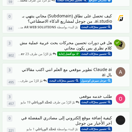
تمّ الرّدّ من طرف
مُحمَّد الورياغلي
منذ 5 أيام
مشرفي المواقع
تحسين محرّكات البحث
59
كيف تحصل على نطاق (Subdomain) مجاني ينتهي بـ
0
0
من ال
ai.studio. من جوجل لمشاريع الذكاء الاصطناعي؟
تمّ البدء بواسطة
AR WEB SOLUTIONS
منذ 19 أيام
تحسين محرّكات البحث
84
هل في دورات تحسين محركات بحث عربية عملية مش
3
3
من ال
كلام نظري بس يكون مجاني
تمّ الرّدّ من طرف
23 مايو
omarelshaer
تحسين محرّكات البحث
مع أفضل إجابة
802
Claude ai تطوير موقعي مع العلم انني اكتب مقالاتي
3
3
من ال
بال ai
تمّ الرّدّ من طرف
19 مايو
nmimouni
جوجل سيرش كونسول
تحسين محرّكات البحث
495
طلب خدمه موقعى
3
3
من ال
تمّ الرّدّ من طرف
مُحمَّد الورياغلي
19 مايو
تحسين محرّكات البحث
457
كيفية إضافة موقع إلكتروني إلى مصادري المفضلة في
0
0
من ال
آخر الأخبار من جوجل
تمّ البدء بواسطة
مُحمَّد الورياغلي
1 مايو
تحسين محرّكات البحث
221