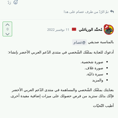
رَدّ
تمّ الرّدّ من طرف
عصام
على هذا
0
مُحمَّد الورياغلي
11 نوفمبر 2022
بالمناسبة صديقي
@عصام
أدعوك للعناية بملفّك الشّخصي في منتدى الدّعم العربي الأخضر بإنشاء:
صورة شخصية.
صورة غلاف.
سيرة ذاتيّة.
والمزيد
بعنايتك بملفّك الشّخصي والمساهمة في منتدى الدّعم العربي الأخضر
فإنّك بذلك ستزيد من فرص حصولك على ميزات إضافية مفيدة أخرى.
أطيب التّحيّات