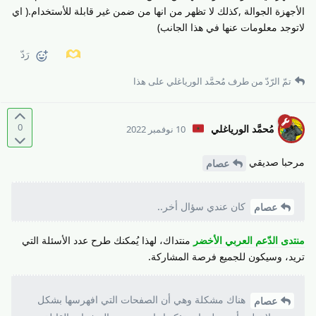
الأجهزة الجوالة ,كذلك لا تظهر من انها من ضمن غير قابلة للأستخدام.( اي
لاتوجد معلومات عنها في هذا الجانب)
رَدّ
تمّ الرّدّ من طرف
مُحمَّد الورياغلي
على هذا
0
مُحمَّد الورياغلي
10 نوفمبر 2022
مرحبا صديقي
عصام
كان عندي سؤال أخر..
عصام
منتدى الدّعم العربي الأخضر
منتداك، لهذا يُمكنك طرح عدد الأسئلة التي
تريد، وسيكون للجميع فرصة المشاركة.
هناك مشكلة وهي أن الصفحات التي افهرسها بشكل
عصام