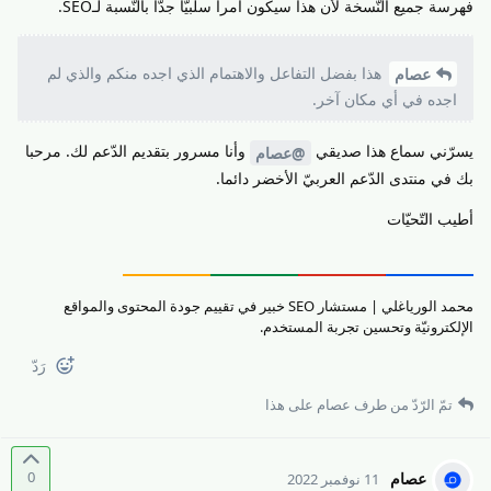
فهرسة جميع النّسخة لأن هذا سيكون امرا سلبيّا جدّا بالنّسبة لـSEO.
هذا بفضل التفاعل والاهتمام الذي اجده منكم والذي لم
عصام
اجده في أي مكان آخر.
يسرّني سماع هذا صديقي
وأنا مسرور بتقديم الدّعم لك. مرحبا
@عصام
بك في منتدى الدّعم العربيّ الأخضر دائما.
أطيب التّحيّات
محمد الورياغلي | مستشار SEO خبير في تقييم جودة المحتوى والمواقع
الإلكترونيّة وتحسين تجربة المستخدم.
رَدّ
تمّ الرّدّ من طرف
عصام
على هذا
0
عصام
11 نوفمبر 2022