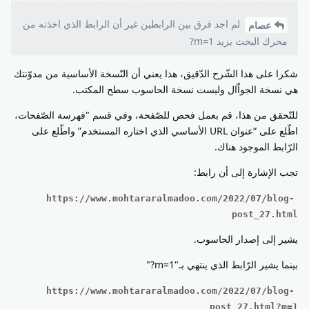
لم اجد فرق بين الرابطين غير أن الرابط الذي اخذته من
عصام
محرك البحث يزيد 1=m?
شكرا على هذا الشّرح الدّقيق، هذا يعني أن النّسخة الأساسية من مدوّنتك
هي نسخة الجواّال وليست نسخة الحاسوب سطح المكتب.
للتّحقق من هذا، قم بعمل فحص للصّفحة، وفي قسم "فهرسة الصّفحات،
اطّلع على “عنوان URL الأساسي الذي اختاره المستخدم” واطّلع على
الرّابط الموجود هناك.
تجب الإشارة إلى أن رابط:
https://www.mohtararalmadoo.com/2022/07/blog-
post_27.html
يشير إلى إصدار الحاسوب.
بينما يشير الرّابط الذي ينتهي بـ"1=m?"
https://www.mohtararalmadoo.com/2022/07/blog-
post_27.html?m=1