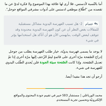
أما بالنّسبة لأدسنس، فلا أرى لها علاقة بهذا الموضوع ولا فكرة لديّ عن ما
تقصده من “اطّلاع موظفي ادسنس على أدوات مشرفي المواقع جوجل”.
2- هل تسبب الفهرسة اليدوية مشاكل مستقبلية
عصام
للمقالات بغض النظر أن عن كون الفهرسة اليدوية محدودة وقد
تتوقف لبعض الوقت ,مايهمني الأن هو أن أتأكد هل استخدامها يؤثر
في شيء
لا يوجد ما يسمى فهرسة يدويّة، خيار طلب الفهرسة يطلب من جوجل
إدراج الصّفحة مرّة أخرى على قائمةٍ ليتمّ الزّحف إليها مرّة أخرى إذا تمّ
تعديل الصّفحة. وإذا كانت
الصّفحة سيئة الجودة
فلن يُجدي الطّلب اليدوي
للفهرسة في شيء.
أرجو أن تجد هذا مفيدا أيضا.
محمد الورياغلي | مستشار SEO خبير في تقييم جودة المحتوى والمواقع
الإلكترونيّة وتحسين تجربة المستخدم.