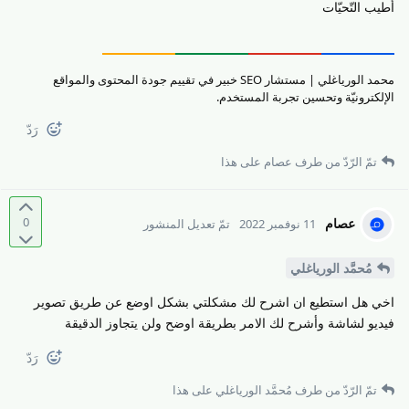
أطيب التّحيّات
محمد الورياغلي | مستشار SEO خبير في تقييم جودة المحتوى والمواقع
الإلكترونيّة وتحسين تجربة المستخدم.
رَدّ
تمّ الرّدّ من طرف
عصام
على هذا
0
عصام
11 نوفمبر 2022
تمّ تعديل المنشور
مُحمَّد الورياغلي
اخي هل استطيع ان اشرح لك مشكلتي بشكل اوضع عن طريق تصوير
فيديو لشاشة وأشرح لك الامر بطريقة اوضح ولن يتجاوز الدقيقة
رَدّ
تمّ الرّدّ من طرف
مُحمَّد الورياغلي
على هذا