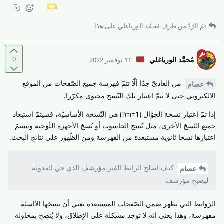
رَدّ
تمّ الرّدّ من طرف
مُحمَّد الورياغلي
على هذا
0
مُحمَّد الورياغلي
11 نوفمبر 2022
من العاديّ جدّا ألّا تتمّ فهرسة جميع الصّفحات من الموقع
عصام
الإلكتروني حتى لا يتمّ اعتبار تلك النّسخ محتوى مكرّرا.
إذا تمّ اعتبار نسخة الجوّال (1=m?) هي النّسخة الأساسيّة، فسيتمّ استبعاد
جميع النّسخ الأخرى، مثل نُسخ الحاسوب أو نُسخ الأجهزة اللّوحية وسيتمّ
اعتبارها نسخا ثانوية مستبعدة من الفهرسة ومن الظّهور على نتائج البحث.
كيف اصلح الرابط الغير مؤرشف الذي في المدونة
عصام
ليصبح مؤرشف
الرّوابط التي تظهر ضمن الصّفحات المستبعدة تعني أن نسخها الأاسيّة
مفهرسة، وهذا يعني انه لا توجد مشكلة على الإطلاق، ولا يُنصح بمحاولة