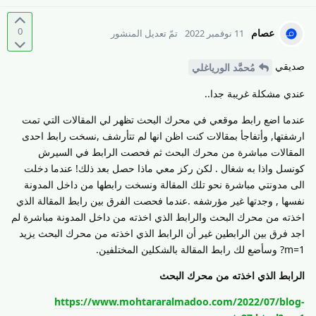
0
عصام
11 نوفمبر 2022
تمّ تعديل المنشور
صديقي
مُحمَّد الورياغلي
عندي مشكلة غريبة جدا..
عندما اضع رابط موقعي في محرك البحث تظهر لي المقالات التي تمت
ارشفتها, وأتفاجأ بمقالات كنت اظن انها لم تتأرشف ,نسخت رابط احدى
المقالات مباشرة من محرك البحث ثم فحصت الرابط في السيرش
كونسل واذا به شغال . لكن ركز معي ماذا حصل بعد ذلك! عندما دخلت
الى مدونتي مباشرة نحو تلك المقالة ونسخت رابطها من داخل المدونة
نفسها , وجدتها غير مؤرشفه .عندما فحصت الفرق بين رابط المقالة الذي
اخذته من محرك البحث والرابط الذي اخذته من داخل المدونة مباشرة لم
اجد فرق بين الرابطين غير أن الرابط الذي اخذته من محرك البحث يزيد
1=m? وسأضع لك رابط المقالة بالشكلين المختلفين.
الرابط الذي اخذته من محرك البحث
https://www.mohtararalmadoo.com/2022/07/blog-