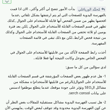
بدأت الأمور تتضح لي أكثر وأكثر.. الان اذا قمت
مُحمَّد الورياغلي
بالفهرسة اليدوية للصفحات التي لم يتم ارشفتها بشكل تلقائي ,عندما
افحصها يظهر من ضمن الفحص أنها قابلة للأستخدام على الجوال ,كذلك
تظهر في قسم الصفحات القابلة للأستخدام على الجوال ,لكن بعد فترة
يومين او ثلاثة تختفي من الصفحات القابلة للأستخدام على الجوال وكذلك
من نتيجة فحص الرابط..لكن مع ذلك تبقى في قائمة الصفحات
المفهرسة.
أخذت رابط الصفحة لأتأكد من من قابليتها للأستخدام على الجوال في
الفحص الخاص بجوجل وكانت النتيجة أنها فعلا قابلة..
لدي سؤالين من كل ما سبق:
1- هل عدم ظهور بعض الصفحات المؤرشفة في قسم الصفحات القابلة
للأستخدام على الجوال(بالرغم من قابليتها للأستخدام) ه مشكلة من
مشاكل الSEO وتؤثر على جودة موقعك عندما يتطلع موظفوا ادسنس
على بيانات serch consol.
2- هل تسبب الفهرسة اليدوية مشاكل مستقبلية للمقالات بغض النظر أن
عن كون الفهرسة اليدوية محدودة وقد تتوقف لبعض الوقت ,مايهمني الأن