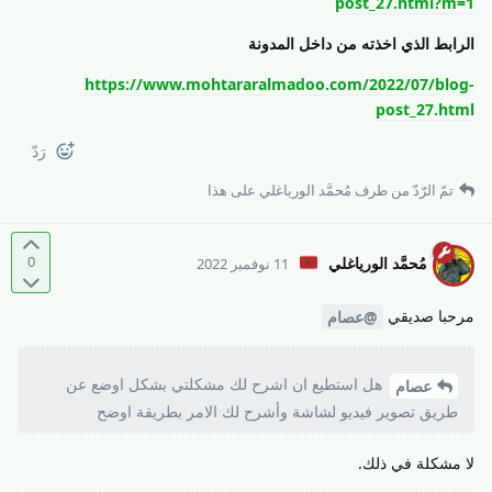
post_27.html?m=1
الرابط الذي اخذته من داخل المدونة
https://www.mohtararalmadoo.com/2022/07/blog-
post_27.html
رَدّ
تمّ الرّدّ من طرف
مُحمَّد الورياغلي
على هذا
0
مُحمَّد الورياغلي
11 نوفمبر 2022
مرحبا صديقي
@عصام
هل استطيع ان اشرح لك مشكلتي بشكل اوضع عن
عصام
طريق تصوير فيديو لشاشة وأشرح لك الامر بطريقة اوضح
لا مشكلة في ذلك.