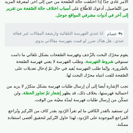
الأمر عادي جدّا إذا اختلفت حالة الصّفحة من حين إلى آخر. لمعرفة المزيد
من التّفاصيل، أدعوك للاطّلاع على
أسباب اختلاف حالة الصّفحة من تقرير
إلى آخر في أدوات مشرفي المواقع جوجل
.
انا عندي الفهرسة التلقائية وارشفة المقالات غير فعالة
عصام
عندي.. هل هناك ضرر لو قمت بفهرسة مقالاتي يدوي
يقوم محرّك البحث بالزّحف وفهرسة الصّفحات بشكل تلقائي ما دامت
تستوفي
شروط الفهرسة
، وطلب الفهرسة لا يعني فهرسة الصّفحة
بالضّرورة، وإنّما طلب الفهرسة يُفيد في حال تمّ إدخال تعديلات على
الصّفحة للفت انتباه محرّك البحث لها.
تجب الإشارة أيضا إلى أن إرسال طلبات فهرسة بشكل متكرّر لا يزيد من
احتمالية فهرستها، بخلاف ذلك، قد يظهر
إشعار تمّ تجاوز الحصّة
، ولن
تتمكّن من إرسال طلبات فهرسة لمدّة معيّنة من الوقت.
لن تستفيد بالقدر الكافي ما لم تقرأ الرّدود بقدر كاف من التّركيز وتُراجع
المَراجع الموجودة على الرّدود، لهذا حاول التّركيز لتحقيق أقصى استفادة
ممكنة.