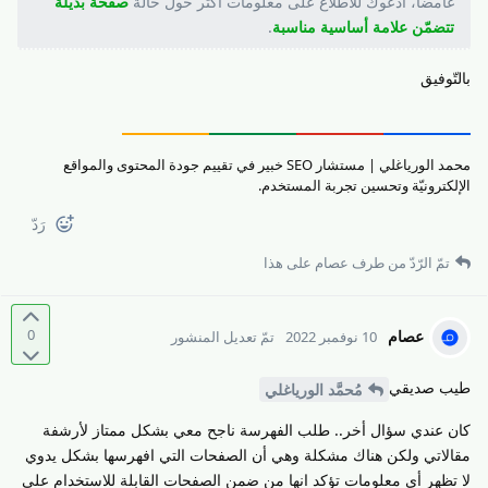
غامضا، أدعوك للاطّلاع على معلومات أكثر حول حالة
صفحة بديلة
تتضمّن علامة أساسية مناسبة
.
بالتّوفيق
محمد الورياغلي | مستشار SEO خبير في تقييم جودة المحتوى والمواقع
الإلكترونيّة وتحسين تجربة المستخدم.
رَدّ
تمّ الرّدّ من طرف
عصام
على هذا
0
عصام
10 نوفمبر 2022
تمّ تعديل المنشور
طيب صديقي
مُحمَّد الورياغلي
كان عندي سؤال أخر.. طلب الفهرسة ناجح معي بشكل ممتاز لأرشفة
مقالاتي ولكن هناك مشكلة وهي أن الصفحات التي افهرسها بشكل يدوي
لا تظهر أي معلومات تؤكد انها من ضمن الصفحات القابلة للاستخدام على