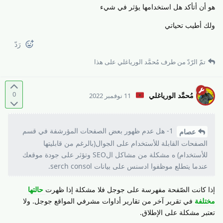
هو أن أتأكد هل استخدامها يؤثر في شيء
ولك أطيب تحياتي
رَدّ
تمّ الرّدّ من طرف
مُحمَّد الورياغلي
على هذا
0
مُحمَّد الورياغلي
11 نوفمبر 2022
1- هل عدم ظهور بعض الصفحات المؤرشفة في قسم
عصام
الصفحات القابلة للأستخدام على الجوال(بالرغم من قابليتها
للأستخدام) ه مشكلة من مشاكل الSEO وتؤثر على جودة موقعك
عندما يتطلع موظفوا ادسنس على بيانات serch consol.
إذا كانت الصّفحة مفهرسة على جوجل فلا مشكلة إذا ظهرت
حالتها
مختلفة
في تقرير آخر من تقارير أداوات مشرفي المواقع جوجل. ولا
تعتبر مشكلة على الإطلاق.