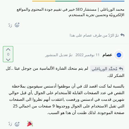
محمد الورياغلي | مستشار SEO خبير في تقييم جودة المحتوى والمواقع
الإلكترونيّة وتحسين تجربة المستخدم.
رَدّ
تمّ الرّدّ من طرف
عصام
على هذا
0
عصام
11 نوفمبر 2022
تمّ تعديل المنشور
لم يتم منحك الشارة الألماسية من جوجل عبثا ..كل
مُحمَّد الورياغلي
الشكر لك.
بالنسبة لما كنت اقصد لك في أن موظفوا أدسنس سيقومون بملاحظة
النقص في عدد الصفحات القابلة للأستخدام على الجوال ,أي قبل حوالي
شهرين قدمت في ادسنس ورفضت ,اعتقدت أنهم نظروا الى الصفحات
التي تقبل الاستخدام على الجوال ووجدوها 9 صفحات من اجمالي 25
صفحة الموجودة. لذلك ظننت أن هذا هو السبب.
رَدّ