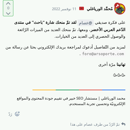
0
مُحمَّد الورياغلي
11 نوفمبر 2022
على فكرة صديقي
لقد تمّ منحك شارة “باحث” في منتدى
@عصام
الدّعم العربي الأخضر
، ومعها، تمّ منحك العديد من الميزات الرّائعة
والوصول الحصري إلى العديد من الخيارات.
لمزيد من التّفاصيل أدعوك لمراجعة بريدك الإلكتروني بحثا عن رسالة من
.
foro@arsoporte.com
تهانينا
مرّة أخرى
🥳🥳🥳
محمد الورياغلي | مستشار SEO خبير في تقييم جودة المحتوى والمواقع
الإلكترونيّة وتحسين تجربة المستخدم.
رَدّ
تمّ الرّدّ من طرف
عصام
على هذا