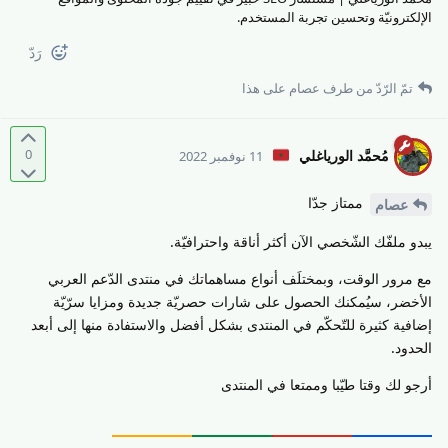
الإلكترونيّة وتحسين تجربة المستخدم.
رَدّ
تمّ الرّدّ من طرف
عصام
على هذا
0
مُحمَّد الورياغلي
11 نوفمبر 2022
ممتاز جدّا
عصام
يبدو ملفّك الشّخصي الآن أكثر أناقة واحترافيّة.
مع مرور الوقت، وبمختلَف أنواع مساهماتك في منتدى الدّعم العربي
الأخضر، سيُمكنك الحصول على شارات حصريّة جديدة ومزايا سرّيّة
إضافية كثيرة للتّحكّم في المنتدى بشكل أفضل والاستفادة منها إلى أبعد
الحدود.
أرجو لك وقتا طيّبا وممتعا في المنتدى