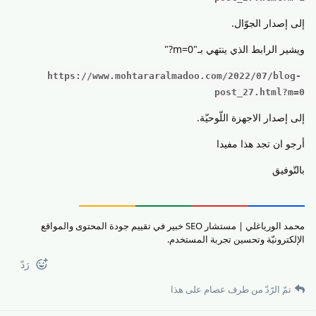
إلى إصدار الجوّال.
ويشير الرابط الذي ينتهي بـ"0=m?"
https://www.mohtararalmadoo.com/2022/07/blog-
post_27.html?m=0
إلى إصدار الاجهزة اللّوحيّة.
أرجو ان تجد هذا مفيدا
بالتّوفيق
محمد الورياغلي | مستشار SEO خبير في تقييم جودة المحتوى والمواقع
الإلكترونيّة وتحسين تجربة المستخدم.
رَدّ
تمّ الرّدّ من طرف
عصام
على هذا