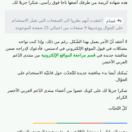
هذه شهادة كريمة من طرفك أضعها تاجا فوق رأسي، شكرا جزيلا لك.
اعتقدت أنهم نظروا الى الصفحات التي تقبل الاستخدام
عصام
على الجوال ووجدوها 9 صفحات من اجمالي 25 صفحة الموجودة.
لا أعتقد أنّ الأمر يعمل بهذا الشّكل. رغم من ذلك، وإذا كنت تواجه
مشكلات في قبول الموقع الإلكتروني في ادسنس، فأدعوك لإدراجه ضمن
مناقشة جديدة في
قسم مراجعة المواقع الإلكترونية
من منتدى الدّعم
العربي الأخضر.
يُمكنك أيضا بدء مناقشة جديدة للتّحدّث حول قابليّة الاستخدام على
الجوّال.
شكرا جزيلا لك على كونك عضوا من أعضاء منتدى الدّعم العربي الأخضر
الكرام
كلّ التّحيّات
محمد الورياغلي | مستشار SEO خبير في تقييم جودة المحتوى والمواقع