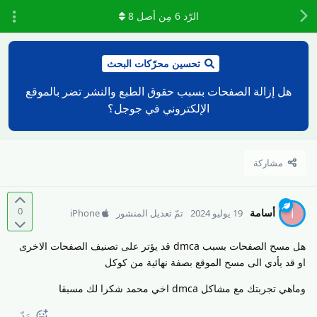
الرّد
6
مِن أصل
8
تحسين محرّكات البحث
هل إزالة الصفحات بسبب حقوق الطبع والنشر تضر بالموقع
الإلكتروني في جوجل؟
مشاركة
0
أسامة
أ
19 يوليو 2024
تمّ تعديل المنشور
iPhone
هل مسح الصفحات بسبب dmca قد يؤتر على تصنيف الصفحات الاخرى
او قد يأدي الى مسح الموقع بصفة نهائية من كوكل
وماهي تجربتك مع مشاكل dmca اخي محمد شكرا لك مسبقا
رَدّ