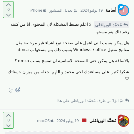
0
أسامة
أ
19 يوليو 2024
تمّ تعديل المنشور
iPhone
لا اعلم بضبط المشكلة لان المحتوى انا من كتبته
مُحمَّد الورياغلي
رغم ذلك يتم مسحها
هل يمكن بسبب انني اعمل على صفحة تبيع اشياء غير مرخصة مثل
مفاتيح تفعيل Windows / office بسبب دلك يتم مسحها ب dmca
بالاضافة هل يمكن حتى للصفحة الاساسية ان تمسح بسبب dmca ؟
شكرا كتيرا على مساعتدك اخي محمد و اللهم اجعله من ميزان حسناتك
🤍
رَدّ
تمّ الرّدّ من طرف
مُحمَّد الورياغلي
على هذا
0
مُحمَّد الورياغلي
19 يوليو 2024
macOS