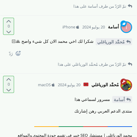
تمّ الرّدّ من طرف
أسامة
على هذا
0
أسامة
أ
20 يوليو 2024
iPhone
شكرا لك اخي محمد الان كل شيء واضح 🙏🏻
مُحمَّد الورياغلي
رَدّ
تمّ الرّدّ من طرف
مُحمَّد الورياغلي
على هذا
0
مُحمَّد الورياغلي
20 يوليو 2024
macOS
مسرور لسماعي هذا
أسامة
منتدى الدعم العربي رهن إشارتك
محمد الورياغلي | مستشار SEO خبير في تقييم جودة المحتوى والمواقع