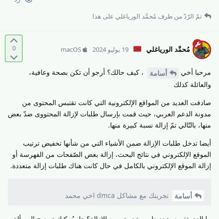
تمّ الرّدّ من طرف
مُحمَّد الورياغلي
على هذا
0
مُحمَّد الورياغلي
19 يوليو 2024
macOS
مرحبا أخي
، كيف حالك؟ أرجو أن تكن بصحة وعافية،
أسامة
والعائلة كذلك
صادفت العديد من المواقع الإلكترونية التي كانت تقتبس المحتوى من
مدونة الدعم العربي، حيث قمت بإرسال طلبات لإزالة المحتووى ضدّ بعض
منها، بالتّالي تمّ إزالة نسبة كبيرة منها.
أيضا تدخل طلبات الإزالة ضمن الأشياء التي من شأنها تخفيض ترتيب
الموقع الإلكتروني في نتائج البحث، إزالة بعض الصّفحات من الفهرسة أو
إزالة الموقع الإلكتروني بالكامل في حال كانت هناك طلبات إزالة متعددة.
تجربتك مع مشاكل dmca اخي محمد
أسامة
ما الدي تقصده تحديدا من تجربتي مع الإزالة؟ هل يُمكنك توضيح المسألة