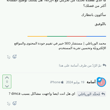
أكثر من فضلك؟
سأكوون بانتظارك
بالتّوفيق
محمد الورياغلي | مستشار SEO خبير في تقييم جودة المحتوى والمواقع
الإلكترونيّة وتحسين تجربة المستخدم.
رَدّ
تمّ الرّدّ من طرف
أسامة
على هذا
0
أسامة
أ
19 يوليو 2024
iPhone
اي هل انت ايضا واجهت مشاكل بسبب dmca ?
مُحمَّد الورياغلي
رَدّ