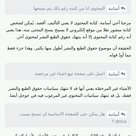
المحتوى انا من كتبته رغم ذلك يتم مسحها
أسامة
مرحبا أخي أسامة. كتابة المحتوى لا يعني التأليف. أقصد، يُمكن لشخص
كتابة منشور نقلا من موقع إلكتروني لا يسمح بنسخ المحتى منه، هذا يعني
أنه رغم كتابة المحتوى إلا أنه ينتهك حقوق الطبع النشر لمحتوى آخر.
الحقيقة أن موضوع حقوق الطبع والنشر أطول منها بكثير، وهذا جزء فقط
مما أودّ قوله.
اعمل على صفحة تبيع اشياء غير مرخصة
أسامة
الأشياء غير المرخصّة يعني أنها قد لا تنتهك سياسات حقوق الطبع والنشر
فقط، بل قد تنتهك سياسات المحتوى غير المرغوب فيه في جوجل أيضا.
هل يمكن حتى للصفحة الاساسية ان تمسح بسبب
أسامة
dmca ؟
نعم، وإزالة الموقع الإلكتروني بالكامل في بعض الأحيان، لأن إزالة كم