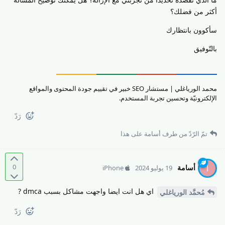
أكثر من فضلك؟
سأكوون بانتظارك
بالتّوفيق
محمد الورياغلي | مستشار SEO خبير في تقييم جودة المحتوى والمواقع
الإلكترونيّة وتحسين تجربة المستخدم.
رَدّ
تمّ الرّدّ من طرف
أسامة
على هذا
0
أسامة
أ
19 يوليو 2024
iPhone
اي هل انت ايضا واجهت مشاكل بسبب dmca ?
مُحمَّد الورياغلي
رَدّ