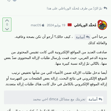
تمّ الرّدّ من طرف
مُحمَّد الورياغلي
على هذا
0
مُحمَّد الورياغلي
19 يوليو 2024
macOS
مرحبا أخي
، كيف حالك؟ أرجو أن تكن بصحة وعافية،
أسامة
والعائلة كذلك
صادفت العديد من المواقع الإلكترونية التي كانت تقتبس المحتوى من
مدونة الدعم العربي، حيث قمت بإرسال طلبات لإزالة المحتووى ضدّ بعض
منها، بالتّالي تمّ إزالة نسبة كبيرة منها.
أيضا تدخل طلبات الإزالة ضمن الأشياء التي من شأنها تخفيض ترتيب
الموقع الإلكتروني في نتائج البحث، إزالة بعض الصّفحات من الفهرسة أو
إزالة الموقع الإلكتروني بالكامل في حال كانت هناك طلبات إزالة متعددة.
تجربتك مع مشاكل dmca اخي محمد
أسامة
ما الدي تقصده تحديدا من تجربتي مع الإزالة؟ هل يُمكنك توضيح المسألة