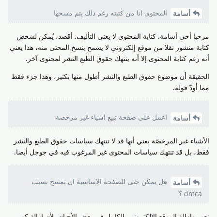
المحتوى انا من كتبته رغم ذلك يتم مسحها
أسامة
مرحبا أخي أسامة. كتابة المحتوى لا يعني التأليف. أقصد، يُمكن لشخص
كتابة منشور نقلا من موقع إلكتروني لا يسمح بنسخ المحتى منه، هذا يعني
أنه رغم كتابة المحتوى إلا أنه ينتهك حقوق الطبع النشر لمحتوى آخر.
الحقيقة أن موضوع حقوق الطبع والنشر أطول منها بكثير، وهذا جزء فقط
مما أودّ قوله.
اعمل على صفحة تبيع اشياء غير مرخصة
أسامة
الأشياء غير المرخصّة يعني أنها قد لا تنتهك سياسات حقوق الطبع والنشر
فقط، بل قد تنتهك سياسات المحتوى غير المرغوب فيه في جوجل أيضا.
هل يمكن حتى للصفحة الاساسية ان تمسح بسبب
أسامة
dmca ؟
نعم، وإزالة الموقع الإلكتروني بالكامل في بعض الأحيان، لأن إزالة كم