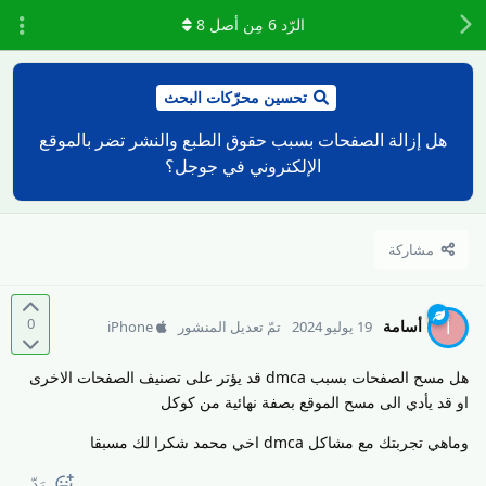
الرّد
6
مِن أصل
8
تحسين محرّكات البحث
هل إزالة الصفحات بسبب حقوق الطبع والنشر تضر بالموقع
الإلكتروني في جوجل؟
مشاركة
0
أسامة
أ
19 يوليو 2024
تمّ تعديل المنشور
iPhone
هل مسح الصفحات بسبب dmca قد يؤتر على تصنيف الصفحات الاخرى
او قد يأدي الى مسح الموقع بصفة نهائية من كوكل
وماهي تجربتك مع مشاكل dmca اخي محمد شكرا لك مسبقا
رَدّ