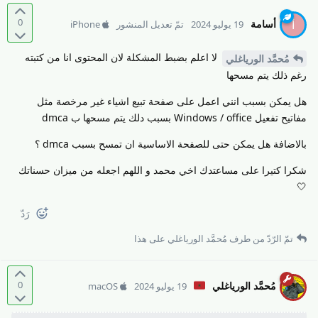
0
أسامة
أ
19 يوليو 2024
تمّ تعديل المنشور
iPhone
لا اعلم بضبط المشكلة لان المحتوى انا من كتبته
مُحمَّد الورياغلي
رغم ذلك يتم مسحها
هل يمكن بسبب انني اعمل على صفحة تبيع اشياء غير مرخصة مثل
مفاتيح تفعيل Windows / office بسبب دلك يتم مسحها ب dmca
بالاضافة هل يمكن حتى للصفحة الاساسية ان تمسح بسبب dmca ؟
شكرا كتيرا على مساعتدك اخي محمد و اللهم اجعله من ميزان حسناتك
🤍
رَدّ
تمّ الرّدّ من طرف
مُحمَّد الورياغلي
على هذا
0
مُحمَّد الورياغلي
19 يوليو 2024
macOS