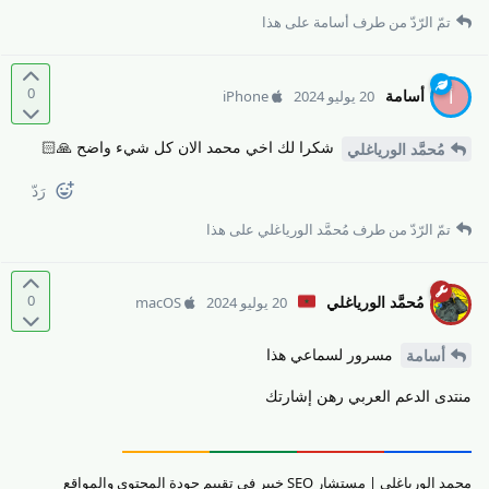
تمّ الرّدّ من طرف
أسامة
على هذا
0
أسامة
أ
20 يوليو 2024
iPhone
شكرا لك اخي محمد الان كل شيء واضح 🙏🏻
مُحمَّد الورياغلي
رَدّ
تمّ الرّدّ من طرف
مُحمَّد الورياغلي
على هذا
0
مُحمَّد الورياغلي
20 يوليو 2024
macOS
مسرور لسماعي هذا
أسامة
منتدى الدعم العربي رهن إشارتك
محمد الورياغلي | مستشار SEO خبير في تقييم جودة المحتوى والمواقع