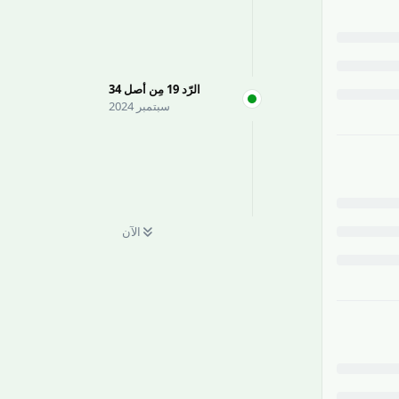
الرّد
19
مِن أصل
34
سبتمبر 2024
الآن