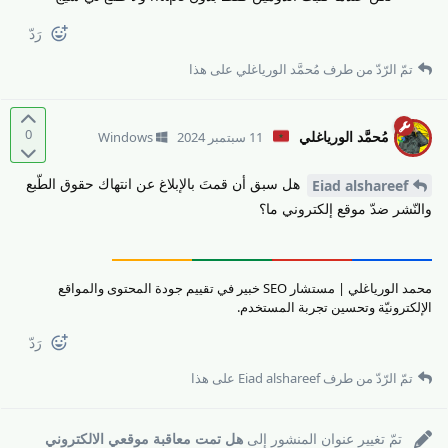
رَدّ
تمّ الرّدّ من طرف
مُحمَّد الورياغلي
على هذا
0
مُحمَّد الورياغلي
11 سبتمبر 2024
Windows
هل سبق أن قمتَ بالإبلاغ عن انتهاك حقوق الطّبع
Eiad alshareef
والنّشر ضدّ موقع إلكتروني ما؟
محمد الورياغلي | مستشار SEO خبير في تقييم جودة المحتوى والمواقع
الإلكترونيّة وتحسين تجربة المستخدم.
رَدّ
تمّ الرّدّ من طرف
Eiad alshareef
على هذا
تمّ تغيير عنوان المنشور إلى
هل تمت معاقبة موقعي الالكتروني