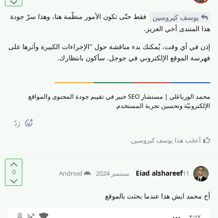
فقط حتّى تكون الأمور منظّمة هنا، وهذا سرّ جودة
يوسف كيروسين
هذا المنتدى أخي العزيز.
إذن في أي وقت، يُمكنك بدء مناقشة حول "الإجراءات الكبيرة وأثرها على
فهرسة الموقع الإلكتروني في جوجل. سأكون بانتظارك.
محمد الورياغلي | مستشار SEO خبير في تقييم جودة المحتوى والمواقع
الإلكترونيّة وتحسين تجربة المستخدم.
رَدّ
أعجَب هذا
يوسف كيروسين
.
0
Eiad alshareef
11 سبتمبر 2024
Android
أخ محمد ايش هذا عندما بحثت بالموقع