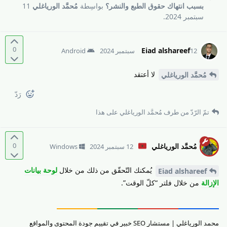
بسبب انتهاك حقوق الطبع والنشر؟
بواسِطة
مُحمَّد الورياغلي
11
سبتمبر 2024
.
0
Eiad alshareef
12 سبتمبر 2024
Android
لا أعتقد
مُحمَّد الورياغلي
رَدّ
تمّ الرّدّ من طرف
مُحمَّد الورياغلي
على هذا
0
مُحمَّد الورياغلي
12 سبتمبر 2024
Windows
يُمكنك التّحقّق من ذلك من خلال
لوحة بيانات
Eiad alshareef
الإزالة
من خلال فلتر “كلّ الوقت”.
محمد الورياغلي | مستشار SEO خبير في تقييم جودة المحتوى والمواقع