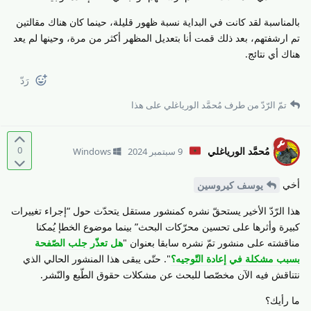
بالمناسبة لقد كانت في البداية نسبة ظهور قليلة، حينما كان هناك مقالتين
تم ارشفتهم، بعد ذلك قمت أنا بتعديل المظهر أكثر من مرة، وحينها لم يعد
هناك أي نتائج.
رَدّ
تمّ الرّدّ من طرف
مُحمَّد الورياغلي
على هذا
0
مُحمَّد الورياغلي
9 سبتمبر 2024
Windows
أخي
يوسف كيروسين
هذا الرّدّ الأخير يستحقّ نشره كمنشور مستقل يتحدّث حول “إجراء تغييرات
كبيرة وأثرها على تحسين محرّكات البحث” بينما موضوع الخطإ يُمكنا
مناقشته على منشور تمّ نشره سابقا بعنوان "
هل تعذّر جلب الصّفحة
بسبب مشكلة في إعادة التّوجيه؟
". حتّى يبقى هذا المنشور الحالي الذي
نتناقش فيه الآن مخصّصا للبحث عن مشكلات حقوق الطّبع والنّشر.
ما رأيك؟