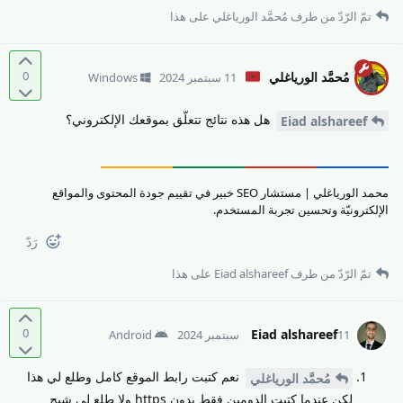
تمّ الرّدّ من طرف
مُحمَّد الورياغلي
على هذا
0
مُحمَّد الورياغلي
11 سبتمبر 2024
Windows
هل هذه نتائج تتعلّق بموقعك الإلكتروني؟
Eiad alshareef
محمد الورياغلي | مستشار SEO خبير في تقييم جودة المحتوى والمواقع
الإلكترونيّة وتحسين تجربة المستخدم.
رَدّ
تمّ الرّدّ من طرف
Eiad alshareef
على هذا
0
Eiad alshareef
11 سبتمبر 2024
Android
نعم كتبت رابط الموقع كامل وطلع لي هذا
مُحمَّد الورياغلي
لكن عندما كتبت الدومين فقط بدون https ولا طلع لي شيج