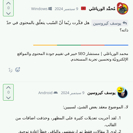
0
مُحمَّد الورياغلي
9 سبتمبر 2024
Windows
هل فكّرت ربّما أنّ السّبب يتعلّق بالمحتوى في حدّ
يوسف كيروسين
ذاته؟
محمد الورياغلي | مستشار SEO خبير في تقييم جودة المحتوى والمواقع
الإلكترونيّة وتحسين تجربة المستخدم.
رَدّ
0
يوسف كيروسين
9 سبتمبر 2024
Android
لا، الموضوع معقد بعض الشئ، لسببين:
لقد أجريت تعديلات كثيرة على المظهر، وحذفت اضافات من
القالب.
لدي 3 مقالات فقط تم ارشفتهم، والباقي خطأ إعادة توجية.