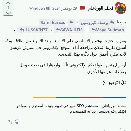
1
مُحمَّد الورياغلي
29 نوفمبر 2024
Windows
مرحبا
،
،
يوسف كيروسين
Rami kassas
.
،
،
HUSSAIN77
SAWA HITS
Maya Suliman
يقترب تحديث نوفمبر الأساسي على الانتهاء، وبعد الانتهاء من إطلاقه بمدّة
أسبوع تقريبا، يُمكن مراجعة أداء الموقع الإلكتروني في سيرش كونسول
لأحذ فكرة أعمق حول تأثُّره بهذا التّحديث.
أرجو ان تشهد مواقعكم الإلكتروني تألّقا وازدهارا في بحث جوجل
ومنصّات عرضها الأخرى.
كلّ التّوفيق :-)
محمد الورياغلي | مستشار SEO خبير في تقييم جودة المحتوى والمواقع
الإلكترونيّة وتحسين تجربة المستخدم.
رَدّ