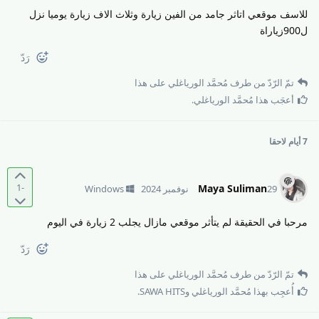
للاسف موقعي اتاثر جامد من الفين زيارة وثلاث الاف زيارة يوميا نزل
ل900زياراة
رَدّ
تمّ الرّدّ من طرف
مُحمَّد الورياغلي
على هذا
أعجَب هذا
مُحمَّد الورياغلي
.
7 أيام
لاحقا
-1
Maya Suliman
29 نوفمبر 2024
Windows
مرحبا في الحقيقة لم يتأثر موقعي مازال يجلب 2 زيارة في اليوم
رَدّ
تمّ الرّدّ من طرف
مُحمَّد الورياغلي
على هذا
أُعجِب بهذا
مُحمَّد الورياغلي
و
SAWA HITS
.