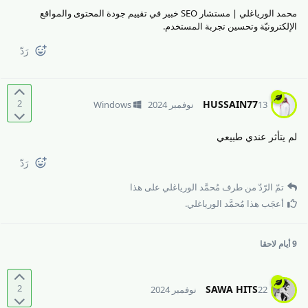
محمد الورياغلي | مستشار SEO خبير في تقييم جودة المحتوى والمواقع
الإلكترونيّة وتحسين تجربة المستخدم.
رَدّ
2
HUSSAIN77
13 نوفمبر 2024
Windows
لم يتأثر عندي طبيعي
رَدّ
تمّ الرّدّ من طرف
مُحمَّد الورياغلي
على هذا
أعجَب هذا
مُحمَّد الورياغلي
.
9 أيام
لاحقا
2
SAWA HITS
22 نوفمبر 2024