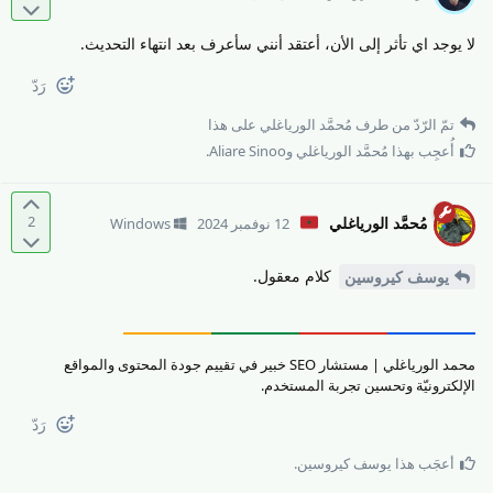
لا يوجد اي تأثر إلى الأن، أعتقد أنني سأعرف بعد انتهاء التحديث.
رَدّ
تمّ الرّدّ من طرف
مُحمَّد الورياغلي
على هذا
أُعجِب بهذا
مُحمَّد الورياغلي
و
Aliare Sinoo
.
2
مُحمَّد الورياغلي
12 نوفمبر 2024
Windows
كلام معقول.
يوسف كيروسين
محمد الورياغلي | مستشار SEO خبير في تقييم جودة المحتوى والمواقع
الإلكترونيّة وتحسين تجربة المستخدم.
رَدّ
أعجَب هذا
يوسف كيروسين
.