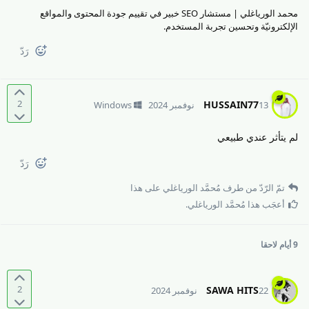
محمد الورياغلي | مستشار SEO خبير في تقييم جودة المحتوى والمواقع
الإلكترونيّة وتحسين تجربة المستخدم.
رَدّ
2
HUSSAIN77
13 نوفمبر 2024
Windows
لم يتأثر عندي طبيعي
رَدّ
تمّ الرّدّ من طرف
مُحمَّد الورياغلي
على هذا
أعجَب هذا
مُحمَّد الورياغلي
.
9 أيام
لاحقا
2
SAWA HITS
22 نوفمبر 2024