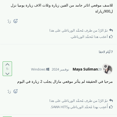
للاسف موقعي اتاثر جامد من الفين زيارة وثلاث الاف زيارة يوميا نزل
ل900زياراة
رَدّ
تمّ الرّدّ من طرف
مُحمَّد الورياغلي
على هذا
أعجَب هذا
مُحمَّد الورياغلي
.
7 أيام
لاحقا
-1
Maya Suliman
29 نوفمبر 2024
Windows
مرحبا في الحقيقة لم يتأثر موقعي مازال يجلب 2 زيارة في اليوم
رَدّ
تمّ الرّدّ من طرف
مُحمَّد الورياغلي
على هذا
أُعجِب بهذا
مُحمَّد الورياغلي
و
SAWA HITS
.