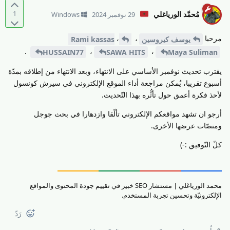
1
مُحمَّد الورياغلي
29 نوفمبر 2024
Windows
مرحبا
،
،
يوسف كيروسين
Rami kassas
.
،
،
HUSSAIN77
SAWA HITS
Maya Suliman
يقترب تحديث نوفمبر الأساسي على الانتهاء، وبعد الانتهاء من إطلاقه بمدّة
أسبوع تقريبا، يُمكن مراجعة أداء الموقع الإلكتروني في سيرش كونسول
لأحذ فكرة أعمق حول تأثُّره بهذا التّحديث.
أرجو ان تشهد مواقعكم الإلكتروني تألّقا وازدهارا في بحث جوجل
ومنصّات عرضها الأخرى.
كلّ التّوفيق :-)
محمد الورياغلي | مستشار SEO خبير في تقييم جودة المحتوى والمواقع
الإلكترونيّة وتحسين تجربة المستخدم.
رَدّ