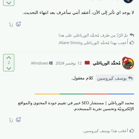
لا يوجد اي تأثر إلى الأن، أعتقد أنني سأعرف بعد انتهاء التحديث.
رَدّ
تمّ الرّدّ من طرف
مُحمَّد الورياغلي
على هذا
أُعجِب بهذا
مُحمَّد الورياغلي
و
Aliare Sinoo
.
2
مُحمَّد الورياغلي
12 نوفمبر 2024
Windows
كلام معقول.
يوسف كيروسين
محمد الورياغلي | مستشار SEO خبير في تقييم جودة المحتوى والمواقع
الإلكترونيّة وتحسين تجربة المستخدم.
رَدّ
أعجَب هذا
يوسف كيروسين
.