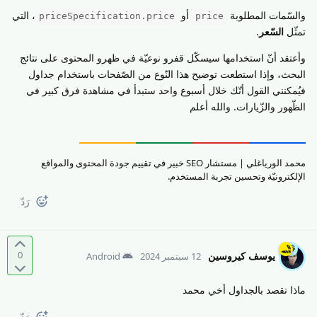
والسّمات المطلوبة
أو
، التي
priceSpecification.price
price
تمثّل
السّعر
.
وأعتقد أنّ استخدامها سيسكّل قفرو نوعيّة في ظهرو المحتوى على نتائج
البحث، وإذا استطعت توضيح هذا النّوع من الصّفحات باستخدام جداول
فيُمكنني القول أنّك خلال أسبوع واحد ستبدأ في مشاهدة فرق كبير في
الظّهور والزّيارات. والله أعلم
محمد الورياغلي | مستشار SEO خبير في تقييم جودة المحتوى والمواقع
الإلكترونيّة وتحسين تجربة المستخدم.
رَدّ
0
يوسف كيروسين
12 سبتمبر 2024
Android
ماذا تقصد بالجداول أخي محمد
رَدّ