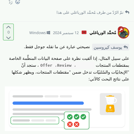
رَدّ
تمّ الرّدّ من طرف
مُحمَّد الورياغلي
على هذا
0
مُحمَّد الورياغلي
12 سبتمبر 2024
Windows
نصيحتي عبارة عن ما تقله جوجل فقط.
يوسف كيروسين
على سبيل المثال، إذا ألقيت نظرة على صفحة البيانات المنظَّمة الخاصة
بمقتطفات المنتجات
، ستجد أنّ
Product، ‫Review، ‫Offer
"الإيجابيّات والسّلبيّات تدخل ضمن "مقتطفات المنتجات، ويظهر شكلها
على نتائج البحث كالآتي: