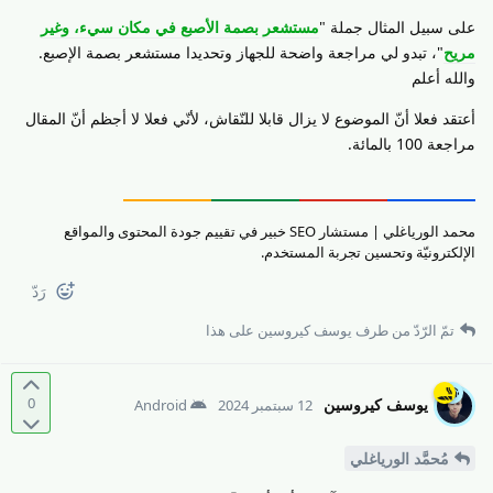
على سبيل المثال جملة "
مستشعر بصمة الأصبع في مكان سيء، وغير
مريح
"، تبدو لي مراجعة واضحة للجهاز وتحديدا مستشعر بصمة الإصبع.
والله أعلم
أعتقد فعلا أنّ الموضوع لا يزال قابلا للنّقاش، لأنّي فعلا لا أجظم أنّ المقال
مراجعة 100 بالمائة.
محمد الورياغلي | مستشار SEO خبير في تقييم جودة المحتوى والمواقع
الإلكترونيّة وتحسين تجربة المستخدم.
رَدّ
تمّ الرّدّ من طرف
يوسف كيروسين
على هذا
0
يوسف كيروسين
12 سبتمبر 2024
Android
مُحمَّد الورياغلي