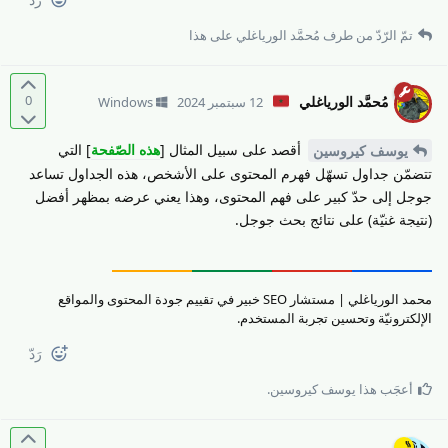
تمّ الرّدّ من طرف
مُحمَّد الورياغلي
على هذا
0
مُحمَّد الورياغلي
12 سبتمبر 2024
Windows
أقصد على سبيل المثال [
هذه الصّفحة
] التي
يوسف كيروسين
تتضمّن جداول تسهّل فهرم المحتوى على الأشخص، هذه الجداول تساعد
جوجل إلى حدّ كبير على فهم المحتوى، وهذا يعني عرضه بمظهر أفضل
(نتيجة غنيّة) على نتائج بحث جوجل.
محمد الورياغلي | مستشار SEO خبير في تقييم جودة المحتوى والمواقع
الإلكترونيّة وتحسين تجربة المستخدم.
رَدّ
أعجَب هذا
يوسف كيروسين
.