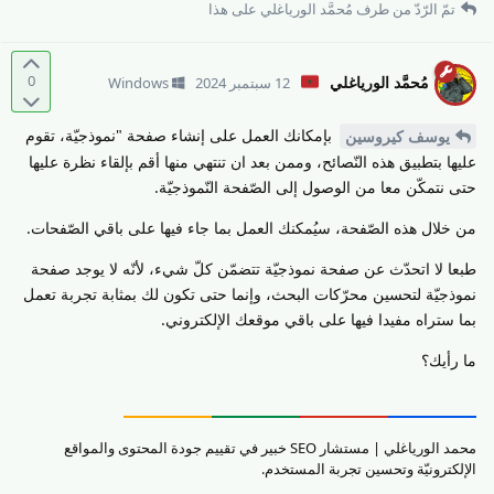
تمّ الرّدّ من طرف
مُحمَّد الورياغلي
على هذا
0
مُحمَّد الورياغلي
12 سبتمبر 2024
Windows
بإمكانك العمل على إنشاء صفحة "نموذجيّة، تقوم
يوسف كيروسين
عليها بتطبيق هذه النّصائح، وممن بعد ان تنتهي منها أقم بإلقاء نظرة عليها
حتى نتمكّن معا من الوصول إلى الصّفحة النّموذجيّة.
من خلال هذه الصّفحة، سيُمكنك العمل بما جاء فيها على باقي الصّفحات.
طبعا لا اتحدّث عن صفحة نموذجيّة تتضمّن كلّ شيء، لأنّه لا يوجد صفحة
نموذجيّة لتحسين محرّكات البحث، وإنما حتى تكون لك بمثابة تجربة تعمل
بما ستراه مفيدا فيها على باقي موقعك الإلكتروني.
ما رأيك؟
محمد الورياغلي | مستشار SEO خبير في تقييم جودة المحتوى والمواقع
الإلكترونيّة وتحسين تجربة المستخدم.