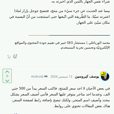
شراء نفس الجهاز بالثّمن الذي أخبرته به.
بينما عند الحديث عن جزء سيّء من منتج، فتنصح جوجل بإراز لماذا
اعتبرته سيّئا، ما الطّريقة التي اتّبعتها حتى استنتجت من أنّ البصمة في
مكان سيّئ على الجهاز.
محمد الورياغلي | مستشار SEO خبير في تقييم جودة المحتوى والمواقع
الإلكترونيّة وتحسين تجربة المستخدم.
رَدّ
0
يوسف كيروسين
12 سبتمبر 2024
Android
في بعض الأحيان لا اجد سعر للمنتج، فاكتب السعر يبدأ من 500 حتي
الف، وعندما اجد متاجر متوفر عليها السعر فأنني أضيف السعر بشكل
محدد وأضيف اسم المتجر، ولكنك تنصح بإضافة رابط لصفحة السعر،
هناك بعض المقالات تحتوي على روابط.