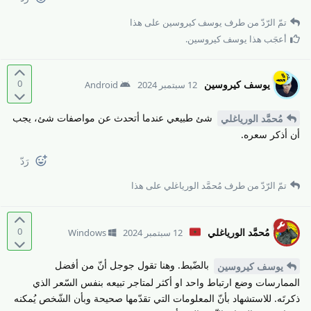
تمّ الرّدّ من طرف
يوسف كيروسين
على هذا
أعجَب هذا
يوسف كيروسين
.
0
يوسف كيروسين
12 سبتمبر 2024
Android
شئ طبيعي عندما أتحدث عن مواصفات شئ، يجب
مُحمَّد الورياغلي
أن أذكر سعره.
رَدّ
تمّ الرّدّ من طرف
مُحمَّد الورياغلي
على هذا
0
مُحمَّد الورياغلي
12 سبتمبر 2024
Windows
بالضّبط. وهنا تقول جوجل أنّ من أفضل
يوسف كيروسين
الممارسات وضع ارتباط واحد او أكثر لمتاجر تبيعه بنفس السّعر الذي
ذكرتَه. للاستشهاد بأنّ المعلومات التي تقدّمها صحيحة وبأن الشّخص يُمكنه