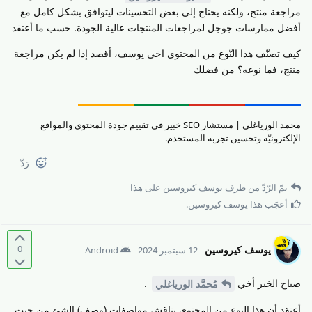
مراجعة منتج، ولكنه يحتاج إلى بعض التحسينات ليتوافق بشكل كامل مع
أفضل ممارسات جوجل لمراجعات المنتجات عالية الجودة. حسب ما أعتقد
كيف تصنّف هذا النّوع من المحتوى اخي يوسف، أقصد إذا لم يكن مراجعة
منتج، فما نوعه؟ من فضلك
محمد الورياغلي | مستشار SEO خبير في تقييم جودة المحتوى والمواقع
الإلكترونيّة وتحسين تجربة المستخدم.
رَدّ
تمّ الرّدّ من طرف
يوسف كيروسين
على هذا
أعجَب هذا
يوسف كيروسين
.
0
يوسف كيروسين
12 سبتمبر 2024
Android
صباح الخير أخي
.
مُحمَّد الورياغلي
أعتقد أن هذا النوع من المحتوى يناقش مواصفات (وصف) الشئ من حيث