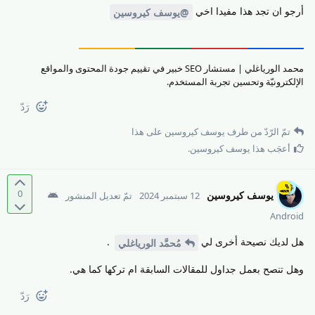
أرجو ان تجد هذا مفيدا اخي
@يوسف كيروسين
محمد الورياغلي | مستشار SEO خبير في تقييم جودة المحتوى والمواقع
الإلكترونيّة وتحسين تجربة المستخدم.
رَدّ
تمّ الرّدّ من طرف
يوسف كيروسين
على هذا
أعجَب هذا
يوسف كيروسين
.
0
يوسف كيروسين
12 سبتمبر 2024
تمّ تعديل المنشور
Android
هل لديك نصيحة أخرى لي
.
مُحمَّد الورياغلي
وهل تنصح بعمل جداول للمقالات السابقة ام تركها كما هي.
رَدّ