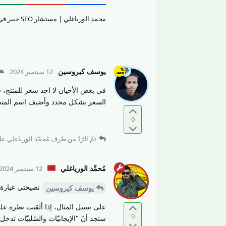
محمد الورياغلي | مستشار SEO خبير في تقييم جودة المحتوى والمواقع الإلكترونيّة وتحسين تجربة المستخدم.
يوسف كيروسين
12 سبتمبر 2024
السعر بشكل محدد وأضيف اسم المتجر
0
تمّ الرّدّ من طرف
مُحمَّد الورياغلي
على
مُحمَّد الورياغلي
12 سبتمبر 2024
نصيحتي عبارة 
يوسف كيروسين
على سبيل المثال، إذا ألقيت نظرة عل
0
ستجد أنّ "الإيجابيّات والسّلبيّات ت