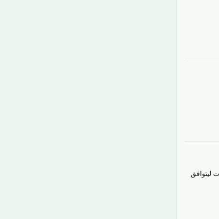
رَدّ
رَدّ
ت ليتوافق