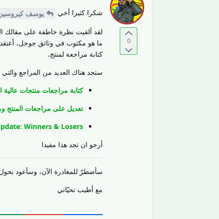
شكرا كثيرا أخي
يوسف كيروسين
لقد ألقيت نظرة خاطفة على مقالك ال
0
ما هو مكتوب في وثائق جوجل، أعتقد أ
كتابة مراجعة لمنتج.
ستجد هناك العديد من المراجع والتي 
كتابة مراجعات منتجات عالية ا
تعديل على مراجعات المنتج وم
pdate: Winners & Losers
أرجو ان تجد هذا مفيدا
سأضطرّ للمغادرة الآن، وسأعود بحول 
مع أطيب تحيّاتي