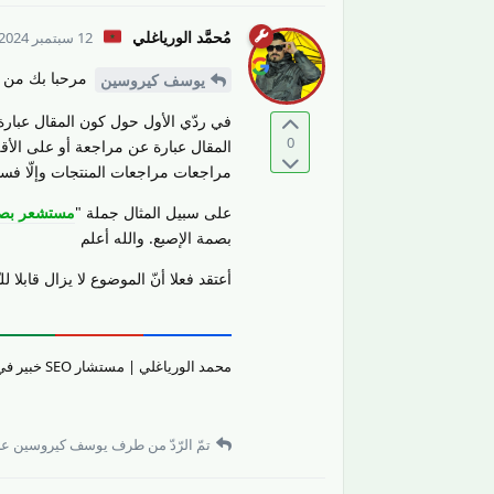
مُحمَّد الورياغلي
12 سبتمبر 2024
مرحبا بك من ج
يوسف كيروسين
في ردّي الأول حول كون المقال عبارة
0
المقال عبارة عن مراجعة أو على الأق
مراجعات مراجعات المنتجات وإلّا فستع
على سبيل المثال جملة "
مستشعر بصم
بصمة الإصبع. والله أعلم
أعتقد فعلا أنّ الموضوع لا يزال قابلا للنّقاش
محمد الورياغلي | مستشار SEO خبير في تقييم جودة المحتوى والمواقع الإلكترونيّة وتحسين تجربة المستخدم.
تمّ الرّدّ من طرف
يوسف كيروسين
عل