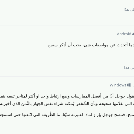
ى هذا
Android
ا أتحدث عن مواصفات شئ، يجب أن أذكر سعره.
 هذا
Windows
تقول جوجل أنّ من أفضل الممارسات وضع ارتباط واحد او أكثر لمتاجر تبيعه بنف
ت التي تقدّمها صحيحة وبأن الشّخص يُمكنه شراء نفس الجهاز بالثّمن الذي أخبرته 
، فتنصح جوجل بإراز لماذا اعتبرته سيّئا، ما الطّريقة التي اتّبعتها حتى استنتج