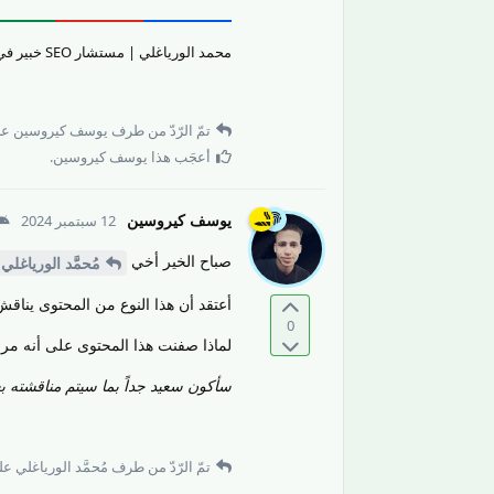
محمد الورياغلي | مستشار SEO خبير في تقييم جودة المحتوى والمواقع الإلكترونيّة وتحسين تجربة المستخدم.
تمّ الرّدّ من طرف
يوسف كيروسين
عل
أعجَب هذا
يوسف كيروسين
.
يوسف كيروسين
12 سبتمبر 2024
صباح الخير أخي
مُحمَّد الورياغلي
أعتقد أن هذا النوع من المحتوى ينا
0
لماذا صفنت هذا المحتوى على أنه مرا
سأكون سعيد جداً بما سيتم مناقشته بعد
تمّ الرّدّ من طرف
مُحمَّد الورياغلي
على