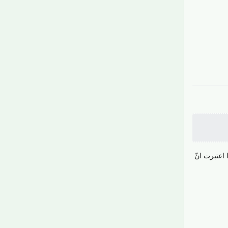
رَدّ
اعتبرت انّ
رَدّ