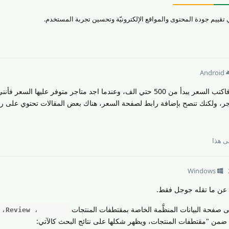
Android
في بعض الأحيان لا اجد سعر للمنتج، فاكتب السعر يبدأ من 500 حتي الف، وعندما اجد متاجر متوفر عليها ال
، ولكنك تنصح بإضافة رابط لصفحة السعر، هناك بعض المقالات تحتوي على رو
 هذا
Windows
عن ما تقله جوجل فقط.
ى صفحة البيانات المنظَّمة الخاصة بمقتطفات المنتجات
Product، ‫Review، ‫Offer
دخل ضمن "مقتطفات المنتجات، ويظهر شكلها على نتائج البحث كالآتي: