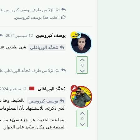
تمّ الرّدّ من طرف
يوسف كيروسين
عل
أعجَب هذا
يوسف كيروسين
.
يوسف كيروسين
12 سبتمبر 2024
شئ طبيعي عندم
مُحمَّد الورياغلي
0
تمّ الرّدّ من طرف
مُحمَّد الورياغلي
على
مُحمَّد الورياغلي
12 سبتمبر 2024
بالضّبط. وهنا 
يوسف كيروسين
الذي ذكرتَه. للاستشهاد بأنّ المعلوما
0
بينما عند الحديث عن جزء سيّء من منتج
البصمة في مكان سيّئ على الجهاز.