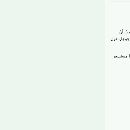
ُ أنّ
ح جوجل حول
دا مستشعر
رَدّ