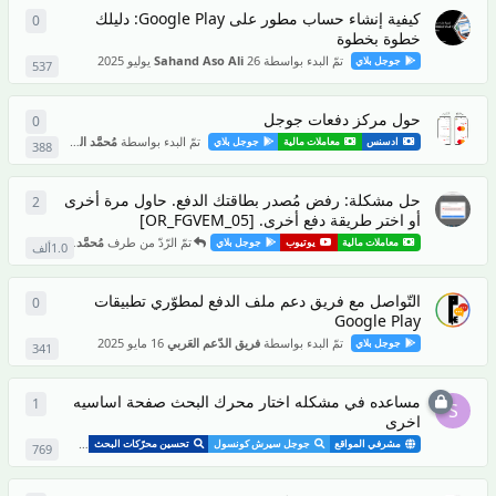
كيفية إنشاء حساب مطور على Google Play: دليلك
0
0
من ال
خطوة بخطوة
تمّ البدء بواسطة
26 يوليو 2025
Sahand Aso Ali
جوجل بلاي
537
حول مركز دفعات جوجل
0
0
من ال
تمّ البدء بواسطة
مُحمَّد الورياغلي
25 يوليو 2025
ادسنس
معاملات مالية
جوجل بلاي
388
حل مشكلة: رفض مُصدر بطاقتك الدفع. حاول مرة أخرى
2
2
من ال
أو اختر طريقة دفع أخرى. [OR_FGVEM_05]
تمّ الرّدّ من طرف
مُحمَّد الورياغلي
17 مايو 2025
معاملات مالية
يوتيوب
جوجل بلاي
1.0ألف
التّواصل مع فريق دعم ملف الدفع لمطوّري تطبيقات
0
0
من ال
Google Play
تمّ البدء بواسطة
فريق الدّعم العَربي
16 مايو 2025
جوجل بلاي
341
مساعده في مشكله اختار محرك البحث صفحة اساسيه
1
1
ردّ
S
اخرى
مشرفي المواقع
جوجل سيرش كونسول
تحسين محرّكات البحث
جوجل بلاي
769