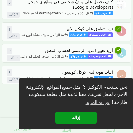
كيف تحصل على ملفّ شخصي في مطوّري جوجل
5
5
من ال
(Google Developers)
تمّ الرّدّ من طرف
16 أكتوبر 2024
Vercingetorix
جوجل بلاي
2.7ألف
نشر تطبيق على كوكل بلاي
1
1
ردّ
أ
تمّ الرّدّ من طرف
مُحمَّد الورياغلي
20 سبتمبر 2024
ألعاب وتطبيقات
جوجل بلاي
1.0ألف
أريد تغيير البريد الرسمي لحساب المطور
9
9
من ال
ع
تمّ الرّدّ من طرف
مُحمَّد الورياغلي
10 سبتمبر 2024
ألعاب وتطبيقات
جوجل بلاي
3.4ألف
اثبات هوية لدى كوكل كونسول
3
3
من ال
م
تمّ الرّدّ من طرف
مُحمَّد الورياغلي
31 مايو 2024
جوجل بلاي
1.7ألف
نحن نستخدم الكوكيز 🍪 مثل جميع المواقع الإلكترونية
1
الأخرى لجعل تجربتك معنا لذيذة مثل قطعة بسكويت
طازجة !
قراءة المزيد
إزالة
تسجيل الدّخول
الرّئيسيّة
الأقسَام